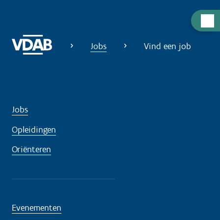
H
u
Jobs
Vind een job
l
p
n
o
d
Jobs
i
g
Opleidingen
?
Oriënteren
Evenementen