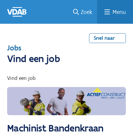
Welke
Terug
Vind
Vind
Ga
Zoek
Menu
naar
naar
een
een
job
home
oplei
past
job
de
inhou
ding
bij
mij?
d
Snel naar
T
Jobs
e
Vind een job
r
u
Vind een job
g
n
a
a
r
Machinist Bandenkraan