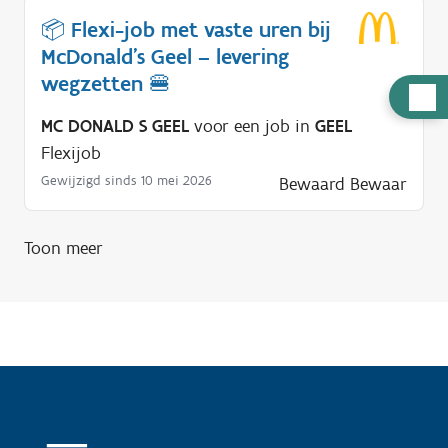
📦 Flexi-job met vaste uren bij
McDonald’s Geel – levering
wegzetten 🍔
H
u
MC DONALD S GEEL
voor een job in
GEEL
l
Flexijob
p
Gewijzigd sinds 10 mei 2026
Bewaard
Bewaar
n
o
Toon meer
d
i
g
?