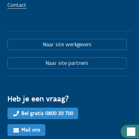
Contact
Naar site werkgevers
Naar site partners
Heb je een vraag?
Bel gratis 0800 30 700
Mail ons
H