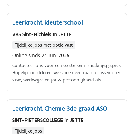
het doceren van het keuzevak ‘biotechnical skills’ (13
contacturen, 15 projecturen) in het tweede en derde
jaar.
Leerkracht kleuterschool
VBS Sint-Michiels
in
JETTE
Tijdelijke jobs met optie vast
Online sinds 24 jun. 2026
Contacteer ons voor een eerste kennismakingsgesprek.
Hopelijk ontdekken we samen een match tussen onze
visie, werkwijze en jouw persoonlijkheid als
leerkracht
Leerkracht Chemie 3de graad ASO
SINT-PIETERSCOLLEGE
in
JETTE
Tijdelijke jobs