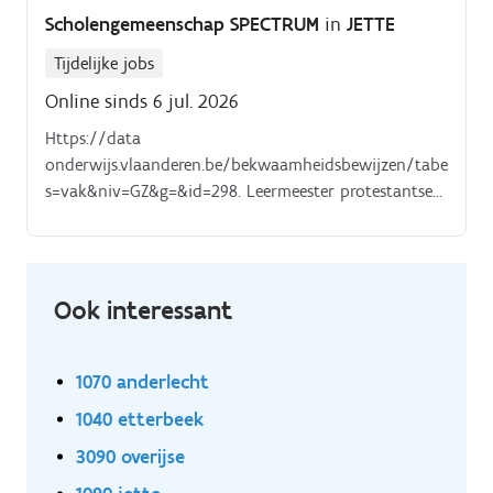
Scholengemeenschap SPECTRUM
in
JETTE
Tijdelijke jobs
Online sinds 6 jul. 2026
Https://data
onderwijs.vlaanderen.be/bekwaamheidsbewijzen/tabel.aspx
s=vak&niv=GZ&g=&id=298. Leermeester protestantse
godsdienst. Deeltijdse opdracht (4/24) te presteren op
dinsdagvoormiddag.
Ook interessant
1070 anderlecht
1040 etterbeek
3090 overijse