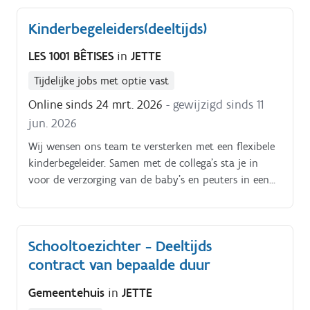
psycholoog voor een tewerkstelling tot 30 juni 2027
Kinderbegeleiders(deeltijds)
met kans op verlenging. Het betreft een contract van
30u/week Als psycholo(o)g(e) en lid van een
LES 1001 BÊTISES
in
JETTE
multidisciplinair team staat u in voor de screening,
de diagnostiek en behandeling van kleuters en lagere
Tijdelijke jobs met optie vast
schoolkinderen met complexe
Online sinds 24 mrt. 2026
- gewijzigd sinds 11
ontwikkelingsstoornissen, zoals ADHD, ASS, DCD,
jun. 2026
algemene ontwikkelingsretardatie.
Wij wensen ons team te versterken met een flexibele
kinderbegeleider. Samen met de collega’s sta je in
voor de verzorging van de baby’s en peuters in een
tweetalig kinderdagverblijf Je takenpakket omvat:.
Onthaal van de kindjes en hun ouders Toelichten van
het dagverloop aan de ouders Voorbereiden en
Schooltoezichter - Deeltijds
organiseren van de spelactiviteiten Toezicht houden
contract van bepaalde duur
tijdens de slaapmomenten Het digitaal bijhouden
van het ‘heen en weer’-boekje Het wassen van het
Gemeentehuis
in
JETTE
linnen Eten klaarmaken en aan de kindjes geven.