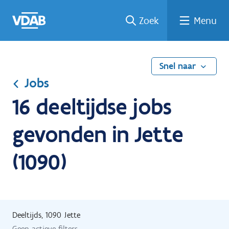
Ga
Vind
Vind
Welke
Terug
Zoek
Menu
naar
een
een
job
naar
de
job
opleiding
past
home
inhoud
bij
mij?
Snel naar
Jobs
16 deeltijdse jobs
gevonden in Jette
(1090)
Deeltijds, 1090 Jette
Geen actieve filters