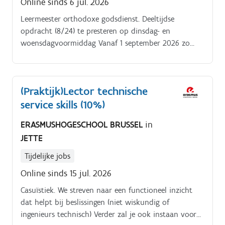
Online sinds 6 jul. 2026
Leermeester orthodoxe godsdienst. Deeltijdse
opdracht (8/24) te presteren op dinsdag- en
woensdagvoormiddag Vanaf 1 september 2026 zo
snel mogelijk tot en met 30 juni 202. Openstaande
betrekking met uitzicht op vaste benoeming Diploma
leerkracht orthodoxe godsdienst: zie voor de
(Praktijk)Lector technische
uitgebreide lijst van bekwaamheidsbewijzen:.
service skills (10%)
https://data-
onderwijs.vlaanderen.be/bekwaamheidsbewijzen/tabel.aspx
ERASMUSHOGESCHOOL BRUSSEL
in
s=1&id=297&versieid=GZ-20240901.
JETTE
Tijdelijke jobs
Online sinds 15 jul. 2026
Casuïstiek. We streven naar een functioneel inzicht
dat helpt bij beslissingen (niet wiskundig of
ingenieurs technisch) Verder zal je ook instaan voor