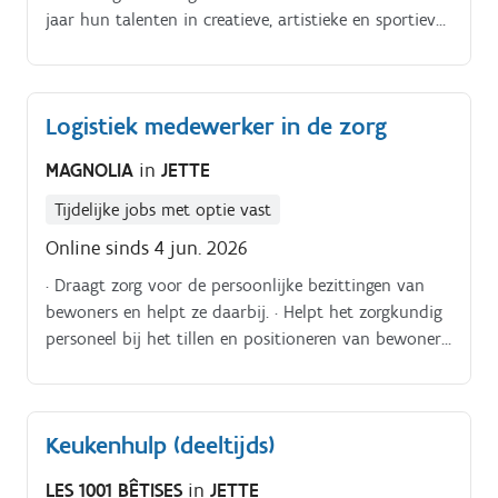
jaar hun talenten in creatieve, artistieke en sportieve
studio's.
Logistiek medewerker in de zorg
MAGNOLIA
in
JETTE
Tijdelijke jobs met optie vast
Online sinds 4 jun. 2026
· Draagt zorg voor de persoonlijke bezittingen van
bewoners en helpt ze daarbij. · Helpt het zorgkundig
personeel bij het tillen en positioneren van bewoners.
· Onderhoudt, reinigt en ontsmet het
verzorgingsmateriaal. · Vervoert medisch materiaal.
Keukenhulp (deeltijds)
LES 1001 BÊTISES
in
JETTE