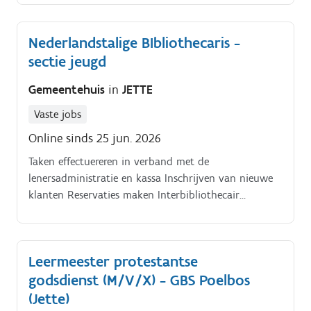
Nederlandstalige BIbliothecaris -
sectie jeugd
Gemeentehuis
in
JETTE
Vaste jobs
Online sinds 25 jun. 2026
Taken effectuereren in verband met de
lenersadministratie en kassa Inschrijven van nieuwe
klanten Reservaties maken Interbibliothecair
leenverkeer opvolgen Boetes innen, verloren
materialen laten betalen Geld innen en registreren.
Administratieve taken effctueren en deelnemen aan
Leermeester protestantse
interne operaties De rappelbrieven en de facturatie
godsdienst (M/V/X) - GBS Poelbos
i.v.m.
(Jette)