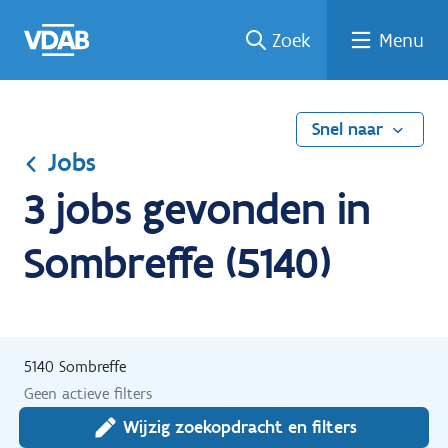
Ga
Vind
Vind
Welke
Terug
Zoek
Menu
naar
een
een
job
naar
de
job
opleiding
past
home
inhoud
bij
mij?
Snel naar
Jobs
3 jobs gevonden in
Sombreffe (5140)
5140 Sombreffe
Geen actieve filters
Wijzig zoekopdracht en filters