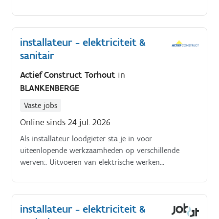
Wij zijn van alle markten thuis: van klassieke
elektrische installaties en hypermoderne domotica
tot de nieuwste laadpalen, zonnepanelen en
installateur - elektriciteit &
camerabewaking. Kwaliteit, innovatie en een
sanitair
topservice naar onze klanten toe staan bij ons
centraal. Omdat onze orderagenda goed gevuld is,
Actief Construct Torhout
in
zoeken we een gemotiveerde collega om ons team te
BLANKENBERGE
versterken!
Vaste jobs
Online sinds 24 jul. 2026
Als installateur loodgieter sta je in voor
uiteenlopende werkzaamheden op verschillende
werven:. Uitvoeren van elektrische werken
(bekabeling, plaatsen van schakelaars, stopcontacten,
verlichting, …).
installateur - elektriciteit &