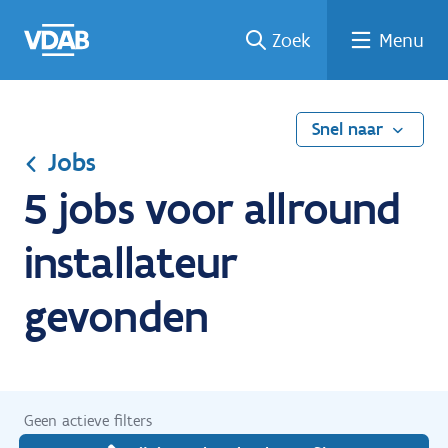
Ga
Vind
Vind
Welke
Terug
Zoek
Menu
naar
een
een
job
naar
de
job
opleiding
past
home
inhoud
bij
mij?
Snel naar
Jobs
5 jobs voor allround
installateur
gevonden
Geen actieve filters