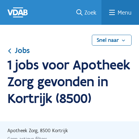
Ga
Vind
Vind
Welke
Terug
Zoek
Menu
naar
een
een
job
naar
de
job
opleiding
past
home
inhoud
bij
mij?
Snel naar
Jobs
1 jobs voor Apotheek
Zorg gevonden in
Kortrijk (8500)
Apotheek Zorg, 8500 Kortrijk
Geen actieve filters