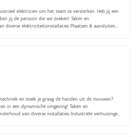
strieel elektricien om het team te versterken. Heb jij een
 ben jij de persoon die we zoeken! Taken en
 diverse elektriciteitsinstallaties Plaatsen & aansluiten
ektrische storingen Assembleren en bedraden van
r techniek en steek je graag de handen uit de mouwen?
ten in een dynamische omgeving! Taken en
nderhoud van diverse installaties Industriële verhuizingen
uiten van mechanische componenten Werken aan