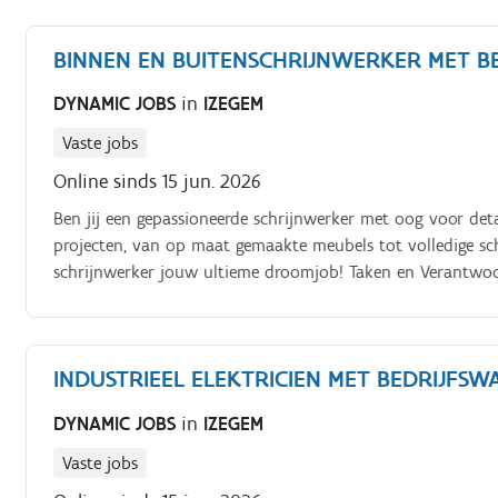
BINNEN EN BUITENSCHRIJNWERKER MET B
DYNAMIC JOBS
in
IZEGEM
Vaste jobs
Online sinds 15 jun. 2026
Ben jij een gepassioneerde schrijnwerker met oog voor de
projecten, van op maat gemaakte meubels tot volledige sch
schrijnwerker jouw ultieme droomjob! Taken en Verantwoo
buitenschrijnwerkprojecten van A tot Z Werken met divers
deuren, kozijnen, trappen en meubelstukken Bouwen van h
schuttingen Lezen en interpreteren van technische tekenin
INDUSTRIEEL ELEKTRICIEN MET BEDRIJFS
DYNAMIC JOBS
in
IZEGEM
Vaste jobs