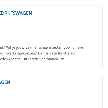
EDRIJFSWAGEN
tail? Wil je jouw vakmanschap inzetten voor unieke
rijnwerkerijprojecten? Dan is deze functie als
rdelijkheden: Uitvoeren van binnen- en
e houtsoorten en andere materialen Plaatsen van ramen,
outen constructies zoals overkappingen, terrassen en
gen
WAGEN