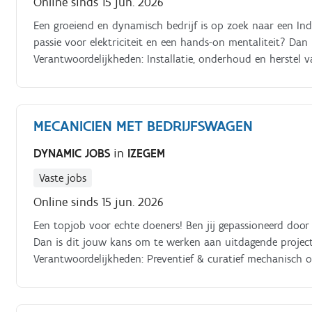
Online sinds 15 jun. 2026
Een groeiend en dynamisch bedrijf is op zoek naar een Indu
passie voor elektriciteit en een hands-on mentaliteit? Dan
Verantwoordelijkheden: Installatie, onderhoud en herstel van
van elektrische componenten Opsporen & herstellen van el
schakelkasten en bedieningspanelen
MECANICIEN MET BEDRIJFSWAGEN
DYNAMIC JOBS
in
IZEGEM
Vaste jobs
Online sinds 15 jun. 2026
Een topjob voor echte doeners! Ben jij gepassioneerd doo
Dan is dit jouw kans om te werken aan uitdagende projec
Verantwoordelijkheden: Preventief & curatief mechanisch o
of opbouw van nieuwe productielijnen Monteren & aansl
innovatieve technische oplossingen