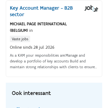
Key Account Manager - B2B
sector
MICHAEL PAGE INTERNATIONAL
(BELGIUM)
in
Vaste jobs
Online sinds 28 jul. 2026
As a KAM your responsibilities are:Manage and
develop a portfolio of key accounts Build and
maintain strong relationships with clients to ensure
customer satisfaction and loyalty. Identify new
business opportunities and work on strategies to
expand market presence.
Ook interessant