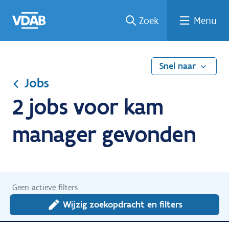
Ga
Vind
Vind
Welke
Terug
Zoek
Menu
naar
een
een
job
naar
de
job
opleiding
past
home
inhoud
bij
mij?
Snel naar
Jobs
2 jobs voor kam
manager gevonden
Geen actieve filters
Wijzig zoekopdracht en filters