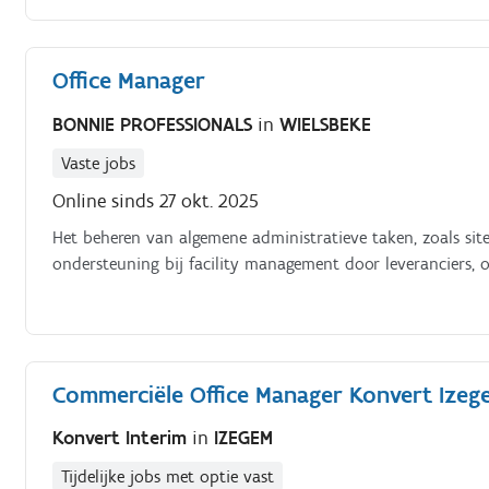
Administratieve opvolging van kasstaten, transfers, recep
kantoormateriaal en opvolging van onderhoud en defect
en directie rond administratieve en organisatorische vrag
Office Manager
personeelsadministratie in samenwerking met het sociaal 
interne processen en werkplanning Ondersteunen bij het op
BONNIE PROFESSIONALS
in
WIELSBEKE
Social media en website up to date houden. Onze klant.
Vaste jobs
Online sinds 27 okt. 2025
Het beheren van algemene administratieve taken, zoals site
ondersteuning bij facility management door leveranciers, o
Commerciële Office Manager Konvert Izeg
Konvert Interim
in
IZEGEM
Tijdelijke jobs met optie vast