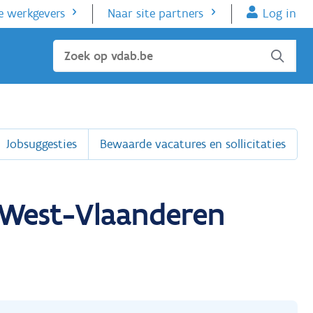
e werkgevers
Naar site partners
Log in
Sluiten
Jobsuggesties
Bewaarde vacatures en sollicitaties
n West-Vlaanderen