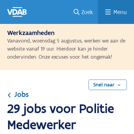
Ga
Vind
Vind
Welke
Terug
Zoek
Menu
naar
een
een
job
naar
de
job
opleiding
past
home
inhoud
bij
Werkzaamheden
mij?
Vanavond, woensdag 5 augustus, werken we aan de
website vanaf 19 uur. Hierdoor kan je hinder
ondervinden. Onze excuses voor het ongemak!
Snel naar
Jobs
29 jobs voor Politie
Medewerker