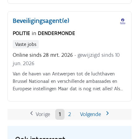
de overbrenging van gevangenen en voer je de
opdrachten ‘politie van hoven en rechtbanken’ uit.
Beveiligingsagent(e)
POLITIE
in
DENDERMONDE
Vaste jobs
Online sinds 28 mrt. 2026
- gewijzigd sinds 10
jun. 2026
Van de haven van Antwerpen tot de luchthaven
Brussel Nationaal en verschillende ambassades en
Europese instellingen Maar dat is nog niet alles! Als
beveiligingsagent ben je een cruciaal onderdeel van
de overbrenging van gevangenen en voer je de
opdrachten ‘politie van hoven en rechtbanken’ uit.
Vorige
1
2
Volgende