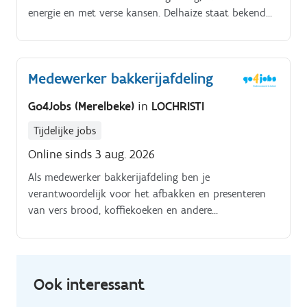
energie en met verse kansen. Delhaize staat bekend
om producten die vers en met zorg gemaakt zijn.
Medewerker bakkerijafdeling
Go4Jobs (Merelbeke)
in
LOCHRISTI
Tijdelijke jobs
Online sinds 3 aug. 2026
Als medewerker bakkerijafdeling ben je
verantwoordelijk voor het afbakken en presenteren
van vers brood, koffiekoeken en andere
bakkerijproducten. Je let op de kwaliteit en versheid
van de producten en zorgt ervoor dat de rekken
netjes aangevuld zijn Op een doorsnee werkdag start
je vroeg, bak je producten af, presenteer je het
Ook interessant
assortiment aantrekkelijk en hou je de afdeling netjes