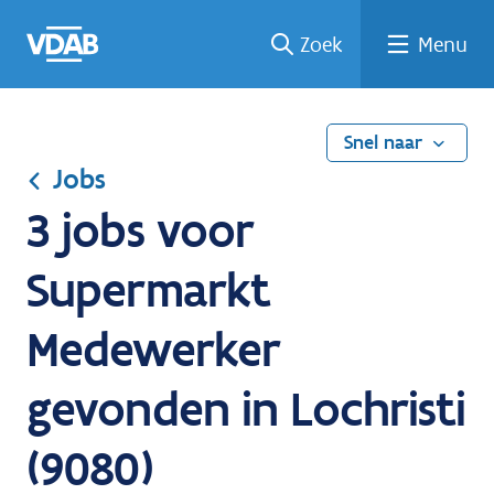
Ga
Vind
Vind
Welke
Terug
Zoek
Menu
naar
een
een
job
naar
de
job
opleiding
past
home
inhoud
bij
mij?
Snel naar
Jobs
3 jobs voor
Supermarkt
Medewerker
gevonden in Lochristi
(9080)