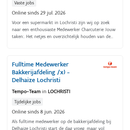
Vaste jobs
Online sinds 29 jul. 2026
Voor een supermarkt in Lochristi zijn wij op zoek
naar een enthousiaste Medewerker Charcuterie Jouw
taken:. Het netjes en overzichtelijk houden van de
charcuterieafdeling Snijden en verpakken van
vleeswaren en andere charcuterieproducten Klanten
adviseren over de verschillende vleeswaren en
Fulltime Medewerker
productkeuzes Voorraad controleren en tijdig
Bakkerijafdeling /x) -
aanvullen van producten Werken met snijmachines
en andere apparatuur volgens de hygiëne- en
Delhaize Lochristi
veiligheidsvoorschriften Naleven van
Tempo-Team
in
LOCHRISTI
hygiënevoorschriften en behouden van een schone
werkomgeving
Tijdelijke jobs
Online sinds 8 jun. 2026
Als fulltime medewerker op de bakkerijafdeling bij
Delhaize Lochristi start de dag vroeg, maar vol