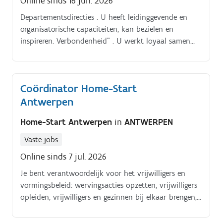
Online sinds 16 jun. 2026
Departementsdirecties . U heeft leidinggevende en
organisatorische capaciteiten, kan bezielen en
inspireren. Verbondenheid” . U werkt loyaal samen
met het directieteam van Sint Jozef Geel en de
overlegorganen.
Coördinator Home-Start
Antwerpen
Home-Start Antwerpen
in
ANTWERPEN
Vaste jobs
Online sinds 7 jul. 2026
Je bent verantwoordelijk voor het vrijwilligers en
vormingsbeleid: wervingsacties opzetten, vrijwilligers
opleiden, vrijwilligers en gezinnen bij elkaar brengen,
maandelijkse intervisiemomenten met vrijwilligers
organiseren;. Je voert kennismakings en