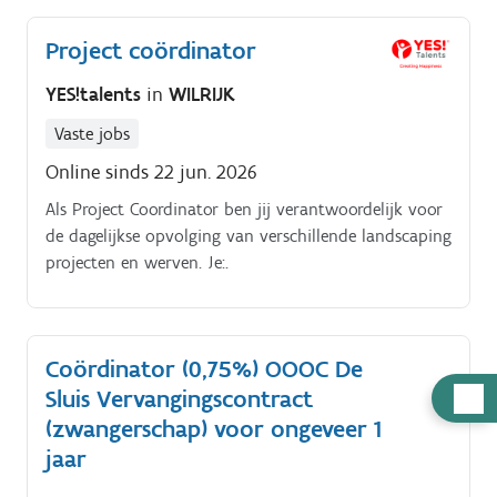
afrondingsgesprekken met de gezinnen en begeleidt
Project coördinator
jaarlijks 20 tot 25 steuntrajecten;.
YES!talents
in
WILRIJK
Vaste jobs
Online sinds 22 jun. 2026
Als Project Coordinator ben jij verantwoordelijk voor
de dagelijkse opvolging van verschillende landscaping
projecten en werven. Je:.
Coördinator (0,75%) OOOC De
Hulp
Sluis Vervangingscontract
nodig
(zwangerschap) voor ongeveer 1
jaar