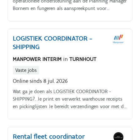
operationele ondersteuning aan de Planning Manager
Bornem en fungeren als aanspreekpunt voor
Productie voor vragen aangaande materialen, stocks,
…. Correct afhandelen van verpakkingsklachten.
LOGISTIEK COORDINATOR -
SHIPPING
MANPOWER INTERIM
in
TURNHOUT
Vaste jobs
Online sinds 8 jul. 2026
Wat ga je doen als LOGISTIEK COORDINATOR -
SHIPPING?. Je print en verwerkt warehouse receipts
en pickinglijsten Je bereidt verzendingen voor met de
juiste documenten en labels Je meldt transporten
aan bij vervoerders via systemen, e-mail of
carrierportalen Je plant zendingen efficiënt in en
Rental fleet coordinator
denkt mee over consolidaties en volumeberekeningen