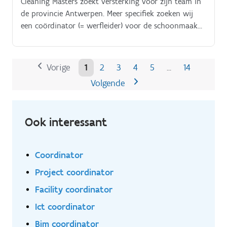
Cleaning Masters zoekt versterking voor zijn team in
de provincie Antwerpen. Meer specifiek zoeken wij
een coördinator (= werfleider) voor de schoonmaak
bij een grote klant in het centrum van Antwerpen In
deze functie stuur je een team van een twaalftal
personen aan.
Vorige
1
2
3
4
5
14
…
Volgende
Ook interessant
Coordinator
Project coordinator
Facility coordinator
Ict coordinator
Bim coordinator