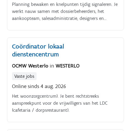
en boekhouding Je helpt risico’s voorkomen, creëert
Planning bewaken en knelpunten tijdig signaleren. Je
overzicht en zorgt ervoor dat infrastructuur,
werkt nauw samen met dossierbeheerders, het
veiligheid en informatieveiligheid elkaar versterken Je
aankoopteam, salesadministratie, designers en
ondersteunt collega’s zodat zij hun werk kunnen
architecten.
doen in. veilige, goed onderhouden en
toekomstgerichte gebouwen én digitale systemen.
Coördinator lokaal
dienstencentrum
OCMW Westerlo
in
WESTERLO
Vaste jobs
Online sinds 4 aug. 2026
Het woonzorgcentrum). Je bent rechtstreeks
aanspreekpunt voor de vrijwilligers van het LDC
(cafetaria / dorpsrestaurant).