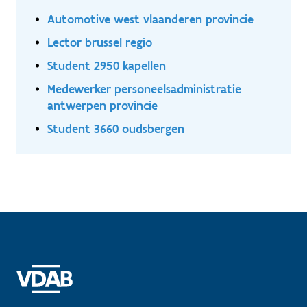
Automotive west vlaanderen provincie
Lector brussel regio
Student 2950 kapellen
Medewerker personeelsadministratie
antwerpen provincie
Student 3660 oudsbergen