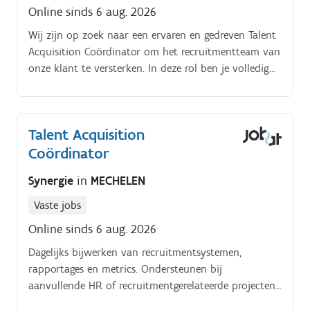
Online sinds 6 aug. 2026
Wij zijn op zoek naar een ervaren en gedreven Talent
Acquisition Coördinator om het recruitmentteam van
onze klant te versterken. In deze rol ben je volledig
verantwoordelijk voor end-to-end
recruitmentprocessen voor sales- en corporatefuncties
binnen Europa. Je werkt nauw samen met hiring
Talent Acquisition
managers en interne stakeholders Jouw belangrijkste
Coördinator
verantwoordelijkheden als Talent Acquisition
Specialist:. Nauw samenwerken met het
Synergie
in
MECHELEN
recruitmentteam en hiring managers om sales- en
corporatevacatures in heel Europa in te vullen
Vaste jobs
Volledige verantwoordelijkheid nemen voor
Online sinds 6 aug. 2026
toegewezen recruitmentprocessen van A tot Z
Proactief werven van kandidaten via diverse
Dagelijks bijwerken van recruitment­systemen,
platforms en kanalen Voeren van telefonische, video-
rapportages en metrics. Ondersteunen bij
en face-to-face interviews Deelnemen aan onsite
aanvullende HR of recruitmentgerelateerde projecten
recruitment events binnen Europa (ongeveer één keer
waar nodig.