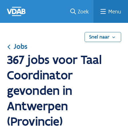
Ga
Vind
Vind
Welke
Terug
Zoek
Menu
naar
een
een
job
naar
de
job
opleiding
past
home
inhoud
bij
mij?
Snel naar
Jobs
367 jobs voor Taal
Coordinator
gevonden in
Antwerpen
(Provincie)