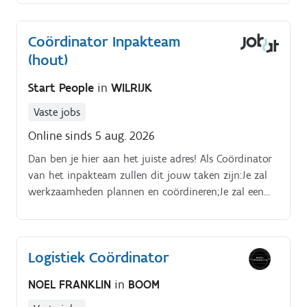
per maand) Communiceren over de voortgang en
resultaten van recruitment, analyseren van metrics en
Coördinator Inpakteam
continu verbeteren van recruitmentstrategieën
Dagelijks bijwerken van recruitment­systemen,
(hout)
rapportages en metrics Ondersteunen bij aanvullende
Start People
in
WILRIJK
HR- of recruitmentgerelateerde projecten waar nodig
Vaste jobs
Online sinds 5 aug. 2026
Dan ben je hier aan het juiste adres! Als Coördinator
van het inpakteam zullen dit jouw taken zijn:Je zal
werkzaamheden plannen en coördineren;Je zal een
team van ongeveer 5 personen aansturen;Je zal zowel
in de inpakhal als op locatie bij de klant meewerken
met alle werkzaamheden;Je bereidt de
Logistiek Coördinator
verpakkingsopdrachten voor (machines, materialen
en verpakkers);Je bent een problemsolver en dus ook
NOEL FRANKLIN
in
BOOM
het eerste aanspreekpunt bij problemen;Je bent
steeds op zoek naar verbetering;Je zorgt mee voor de