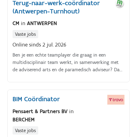
Terug-naar-werk-coördinator
rapportages Contact onderhouden met depots bij
acute problemen of operationele bijsturing
(Antwerpen-Turnhout)
Administratieve verwerking van alle bijbehorende
CM
in
ANTWERPEN
data
Vaste jobs
Online sinds 2 jul. 2026
Ben je een echte teamplayer die graag in een
multidisciplinair team werkt, in samenwerking met
de adviserend arts en de paramedisch adviseur? Dan
is de job van Terug naar werk coördinator voor de
regio Antwerpen iets voor jou!.
BIM Coördinator
Pensaert & Partners BV
in
BERCHEM
Vaste jobs