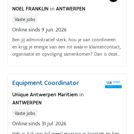
Je vraagt douanedocumenten aan voor niet-EU-
NOEL FRANKLIN
in
ANTWERPEN
zendingen en maakt de nodige declaraties op Je volgt
verzendingen op in het magazijn en tijdens levering
Vaste jobs
Je beantwoordt vragen van interne en externe
Online sinds 9 jun. 2026
contacten en lost logistieke uitdagingen snel op
Ben jij administratief sterk, hou je van coördineren
en krijg je energie van een rol waarin klantencontact,
organisatie en opvolging samenkomen? Dan is deze
vacature als Rental Fleet Coordinator in de regio
Antwerpen misschien wel iets voor jou.
Equipment Coordinator
Unique Antwerpen Maritiem
in
ANTWERPEN
Vaste jobs
Online sinds 31 jul. 2026
Heb jij 3–5 jaar (of meer) ervaring in logistiek en ben