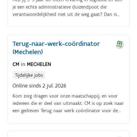
je een echte administratieve duizendpoot die
verantwoordelijkheid niet uit de weg gaat? Dan is
deze rol als Equipment Coördinator misschien precies
jouw volgende stap Als Equipment Coördinator ben
je mede verantwoordelijk voor het beheer van alle
Terug-naar-werk-coördinator
lege containers in de Benelux en Zwitserland. Samen
(Mechelen)
met je collega’s zorg je voor een vlekkeloze operatie
en een efficiënte stockflow Wat ga je doen?. Dagelijks
CM
in
MECHELEN
de beschikbare containerstock evalueren en
optimaliseren Instructies geven aan import- en
Tijdelijke jobs
exportafdelingen in Europa over vrijstellingen en
Online sinds 2 jul. 2026
terugleveringen Stockniveaus op hinterlandlocaties
bijsturen op basis van contracten Samenwerken met
Kom zorg dragen voor onze maatschappij, en voor
feedermaatschappijen om overstock naar andere
iedereen die er deel van uitmaakt. CM is op zoek naar
Europese havens te verplaatsen Afstemmen met onze
een gedreven Terug naar werk coördinator voor de
centrale planning in het Verre Oosten over lege
regio Antwerpen (Mechelen).
verschepingen richting Azië Systeemupdates opvolgen
en foutieve data corrigeren voor nauwkeurige