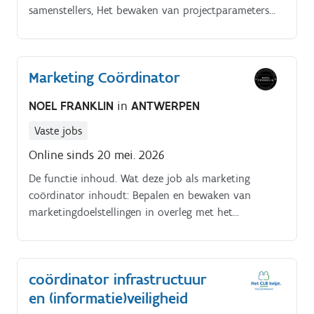
samenstellers, Het bewaken van projectparameters
zoals tijdslimiet, budget, personeel, kwaliteit
eindresultaat, onderhoud lasprocedures, opstellen
documentatie, Toezien op veiligheid, risico's, dragen
Marketing Coördinator
PBM's,
NOEL FRANKLIN
in
ANTWERPEN
Vaste jobs
Online sinds 20 mei. 2026
De functie inhoud. Wat deze job als marketing
coördinator inhoudt: Bepalen en bewaken van
marketingdoelstellingen in overleg met het
management Coördineren en aansturen van interne
medewerkers en externe specialisten Onderhoud en
optimalisatie van de marketingdatabase als basis
coördinator infrastructuur
voor e mailcampagnes en marketing automation
en (informatie)veiligheid
Opzetten, beheren en optimaliseren van online
campagnes via sociale media en zoekmachines