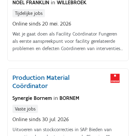
NOEL FRANKLIN
in
WILLEBROEK
Tijdelijke jobs
Online sinds 20 mei. 2026
Wat je gaat doen als Facility Coördinator Fungeren
als eerste aanspreekpunt voor facility gerelateerde
problemen en defecten Coördineren van interventies
met externe leveranciers en opvolgen van
responstijden Aansturen van de interne
onderhoudsmedewerker Opvolgen van
Production Material
onderhoudsplannen, keuringen en inspecties
Coördinator
Detecteren van terugkerende problemen en
voorstellen van verbeteracties Beheren van facility
Synergie Bornem
in
BORNEM
documentatie zoals contracten, rapporten en
planningen Controleren en verwerken van
Vaste jobs
werkbonnen Rapporteren aan de Purchase Director.
Online sinds 30 jul. 2026
Onze klant.
Uitvoeren van stockcorrecties in SAP. Bieden van