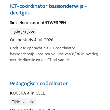
ICT-coördinator basisonderwijs -
deeltijds
Sint-Henricus
in
ANTWERPEN
Tijdelijke jobs
Online sinds 4 jul. 2026
Deeltijdse opdracht als ICT-coördinator
basisonderwijs voor een volume van 6/36 In overleg
met de directie en de ICT-cel van de
scholengemeenschap coördineer je het ICT-beleid van
de school Je werkt het beleid op technisch en
pedagogisch-didactisch vlak mee uit.
Pedagogisch coördinator
KOGEKA 4
in
GEEL
Tijdelijke jobs