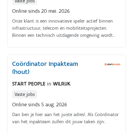
Vaste jobs
orde en netheid binnen de fabriek en bewaakt
Online sinds 20 mei. 2026
kwaliteit, kwaniteit en veiligheid.
Onze klant is een innovatieve speler actief binnen
infrastructuur, telecom en mobiliteitsprojecten.
Binnen een technisch uitdagende omgeving wordt
sterk ingezet op samenwerking, ondernemerschap en
duurzame groei.
Coördinator Inpakteam
(hout)
START PEOPLE
in
WILRIJK
Vaste jobs
Online sinds 5 aug. 2026
Dan ben je hier aan het juiste adres!. Als Coördinator
van het inpakteam zullen dit jouw taken zijn:.