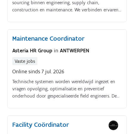
sourcing binnen engineering, supply chain,
construction en maintenance. We verbinden ervaren
professionals met uitdagende projecten bij
toonaangevende bedrijven.
Maintenance Coordinator
Asteria HR Group
in
ANTWERPEN
Vaste jobs
Online sinds 7 jul. 2026
Technische systemen worden wereldwijd ingezet en
vragen opvolging, optimalisatie en preventief
onderhoud door gespecialiseerde field engineers. De
functie combineert coördinatie, klantcontact en
commerciële verantwoordelijkheid.
Facility Coördinator