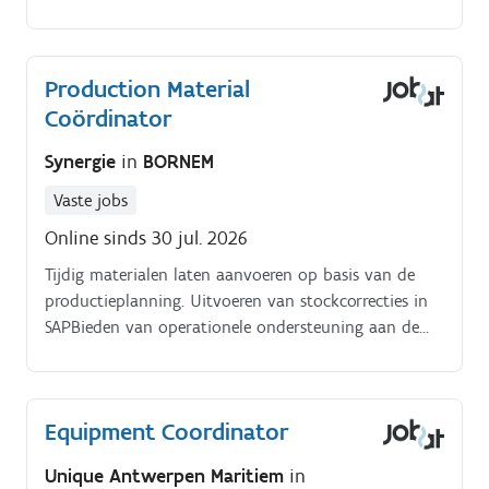
Production Material
Coördinator
Synergie
in
BORNEM
Vaste jobs
Online sinds 30 jul. 2026
Tijdig materialen laten aanvoeren op basis van de
productieplanning. Uitvoeren van stockcorrecties in
SAPBieden van operationele ondersteuning aan de
Planning Manager Bornem en fungeren als
aanspreekpunt voor Productie voor vragen
aangaande materialen, stocks, …Correct afhandelen
Equipment Coordinator
van verpakkingsklachten
Unique Antwerpen Maritiem
in