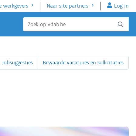
e werkgevers
Naar site partners
Log in
Sluiten
Jobsuggesties
Bewaarde vacatures en sollicitaties