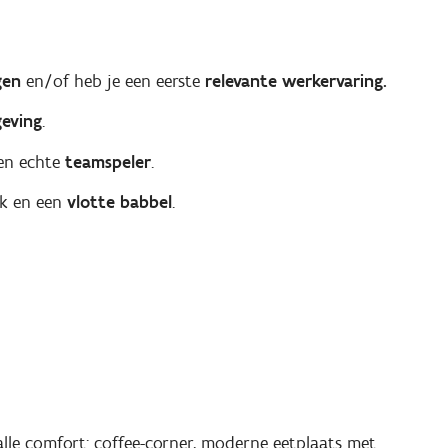
gen
en/of heb je een eerste
relevante werkervaring.
eving
.
en echte
teamspeler
.
rk en een
vlotte babbel
.
lle comfort: coffee-corner, moderne eetplaats met