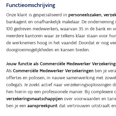
Functieomschrijving
Onze klant is gespecialiseerd in
personeelszaken, verzek
bankagent en onafhankelijk makelaar. De onderneming i
100 gedreven medewerkers, waarvan 35 in de bank en ve
meerdere kantoren waar ze telkens klaar staan voor hu
de werknemers hoog in het vaandel. Doordat er nog veel
doorgroeimogelijkheden en kansen bieden.
Jouw functie als Commerciële Medewerker Verzekerin
Als
Commerciële Medewerker Verzekeringen
ben je ver
offertes en polissen, in nauwe samenwerking met zowel
collega’s. Je zoekt actief naar verzekeringsoplossingen 
hen hierin op een professionele manier. Bij complexere d
verzekeringsmaatschappijen
over voorwaarden en tarie
ben je een
aanspreekpunt
dat vertrouwen uitstraalt en 