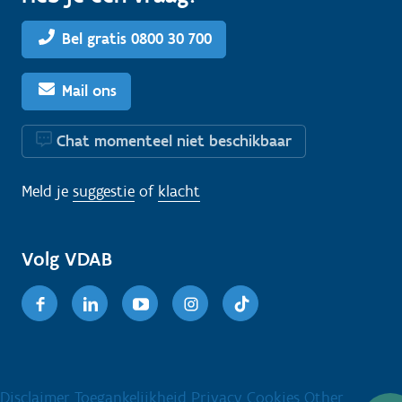
Bel gratis 0800 30 700
Mail ons
Chat momenteel niet beschikbaar
Meld je
suggestie
of
klacht
Volg VDAB
Facebook
Linkedin
Youtube
Instagram
TikTok
Disclaimer
Toegankelijkheid
Privacy
Cookies
Other