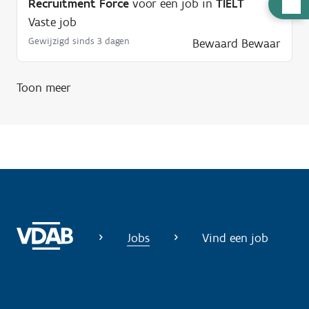
H
Recruitment Force
voor een job in
TIELT
u
Vaste job
l
Gewijzigd sinds 3 dagen
Bewaard
Bewaar
p
n
Toon meer
o
d
i
g
?
Jobs
Vind een job