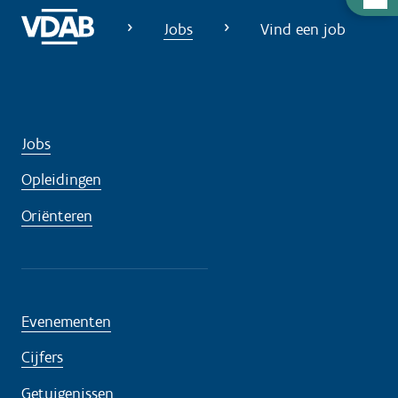
u
Jobs
Vind een job
l
p
n
o
d
Jobs
i
Opleidingen
g
?
Oriënteren
Evenementen
Cijfers
Getuigenissen