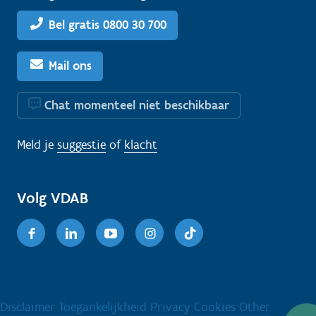
Bel gratis 0800 30 700
Mail ons
Chat momenteel niet beschikbaar
Meld je
suggestie
of
klacht
Volg VDAB
Facebook
Linkedin
Youtube
Instagram
TikTok
Disclaimer
Toegankelijkheid
Privacy
Cookies
Other