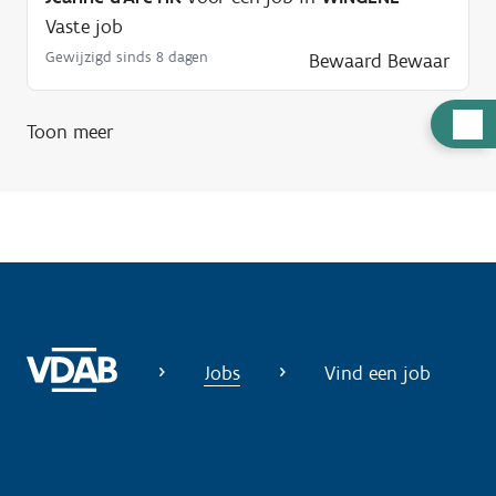
Vaste job
Gewijzigd sinds 8 dagen
Bewaard
Bewaar
H
Toon meer
u
l
p
n
o
d
i
g
Jobs
Vind een job
?