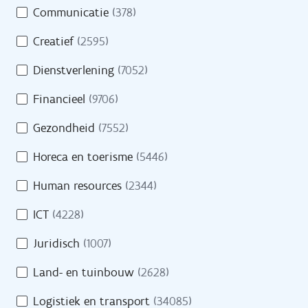
Opleidingen
Communicatie
(378)
m
e
Oriënteren
Creatief
(2595)
i
n
Dienstverlening
(7052)
Financieel
(9706)
Evenementen
Gezondheid
(7552)
Cijfers
Horeca en toerisme
(5446)
Getuigenissen
Human resources
(2344)
Veelgestelde vragen
ICT
(4228)
Juridisch
(1007)
Land- en tuinbouw
(2628)
Over VDAB
Logistiek en transport
(34085)
Werken bij VDAB