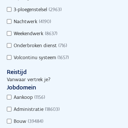
s
d
/
3-ploegenstelsel
(2963)
Geef een trefwoord in of selecteer minstens
s
D
1 filter.
Nachtwerk
(4190)
r
e
e
e
Weekendwerk
(8637)
g
l
e
Onderbroken dienst
(716)
t
l
i
Volcontinu systeem
(1657)
i
j
n
d
Reistijd
g
s
Vanwaar vertrek je?
Jobs
Vind een job
Jobdomein
J
Aankoop
(1156)
o
Administratie
(18603)
b
d
Jobs
Bouw
(39484)
o