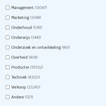
Management
(13047)
Pers
Marketing
(3348)
Contact
Onderhoud
(5141)
Onderwijs
(3481)
H
Onderzoek en ontwikkeling
(861)
Naar site werkgevers
u
l
Overheid
(808)
p
Naar site partners
Productie
(39332)
n
o
Techniek
(83125)
d
Verkoop
(25245)
i
Heb je een vraag?
g
Andere
(1271)
?
Bel gratis 0800 30 700