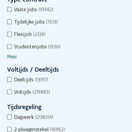
i
u
Toon op kaart
T
Vaste jobs
(91942)
r
l
y
e
t
Tijdelijke jobs
(7513)
p
o
e
e
Flexijob
(2138)
n
C
r
l
Studentenjobs
(1936)
o
s
i
n
Meer
n
t
e
Voltijds / Deeltijds
r
s
V
a
Deeltijds
(13917)
i
o
c
n
Voltijds
(219883)
l
t
d
t
Tijdsregeling
s
i
T
j
Dagwerk
(208314)
i
d
Start je zoekactie naar jobs
2-ploegenstelsel
(16962)
j