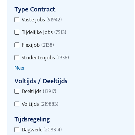
Type Contract
Type
Vaste jobs
(91942)
Contract
Tijdelijke jobs
(7513)
Flexijob
(2138)
Studentenjobs
(1936)
Meer
Voltijds / Deeltijds
Voltijds
Deeltijds
(13917)
/
Voltijds
(219883)
Deeltijds
Tijdsregeling
Tijdsregeling
Dagwerk
(208314)