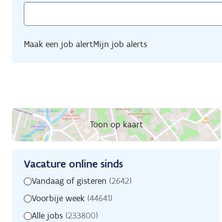
Maak een job alert
Mijn job alerts
Toon op kaart
Vacature online sinds
Zoekfilters
Vacature
Vandaag of gisteren
(2642)
online
Voorbije week
(44641)
sinds
Alle jobs
(233800)