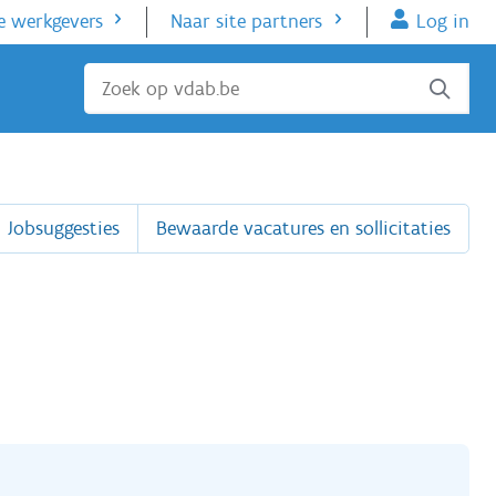
e werkgevers
Naar site partners
Log in
Sluiten
Jobsuggesties
Bewaarde vacatures en sollicitaties