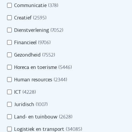
Opleidingen
Communicatie
(378)
m
e
Oriënteren
Creatief
(2595)
i
n
Dienstverlening
(7052)
Financieel
(9706)
Evenementen
Gezondheid
(7552)
Cijfers
Horeca en toerisme
(5446)
Getuigenissen
Human resources
(2344)
Veelgestelde vragen
ICT
(4228)
Juridisch
(1007)
Land- en tuinbouw
(2628)
Over VDAB
Logistiek en transport
(34085)
Werken bij VDAB