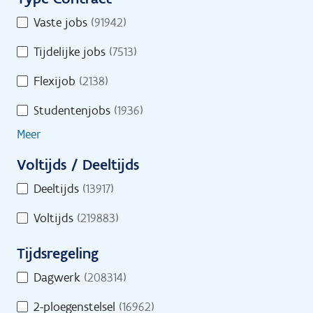
i
u
Toon op kaart
T
Vaste jobs
(91942)
r
l
y
e
t
Tijdelijke jobs
(7513)
p
o
e
e
Flexijob
(2138)
n
C
r
l
Studentenjobs
(1936)
o
s
i
n
Meer
n
t
e
Voltijds / Deeltijds
r
s
V
a
Deeltijds
(13917)
i
o
c
n
Voltijds
(219883)
l
t
d
t
Tijdsregeling
s
i
T
j
Dagwerk
(208314)
i
d
Start je zoekactie naar jobs
2-ploegenstelsel
(16962)
j