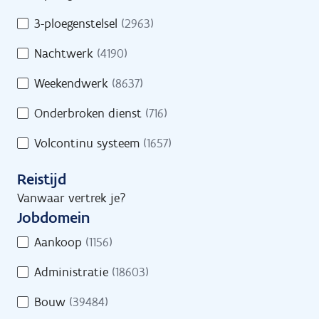
s
d
/
3-ploegenstelsel
(2963)
Geef een trefwoord in of selecteer minstens
s
D
1 filter.
Nachtwerk
(4190)
r
e
e
e
Weekendwerk
(8637)
g
l
e
Onderbroken dienst
(716)
t
l
i
Volcontinu systeem
(1657)
i
j
n
d
Reistijd
g
s
Vanwaar vertrek je?
Jobs
Vind een job
Jobdomein
J
Aankoop
(1156)
o
Administratie
(18603)
b
d
Jobs
Bouw
(39484)
o