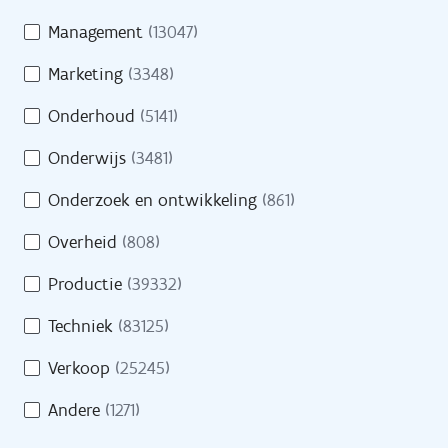
Management
(13047)
Pers
Marketing
(3348)
Contact
Onderhoud
(5141)
Onderwijs
(3481)
H
Onderzoek en ontwikkeling
(861)
Naar site werkgevers
u
l
Overheid
(808)
p
Naar site partners
Productie
(39332)
n
o
Techniek
(83125)
d
Verkoop
(25245)
i
Heb je een vraag?
g
Andere
(1271)
?
Bel gratis 0800 30 700