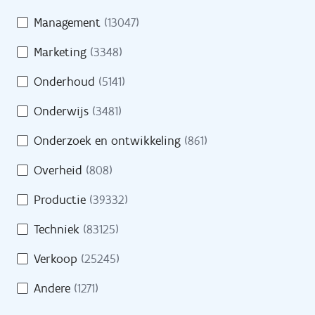
Management
(13047)
Pers
Marketing
(3348)
Contact
Onderhoud
(5141)
Onderwijs
(3481)
H
Onderzoek en ontwikkeling
(861)
Naar site werkgevers
u
l
Overheid
(808)
p
Naar site partners
Productie
(39332)
n
o
Techniek
(83125)
d
Verkoop
(25245)
i
Heb je een vraag?
g
Andere
(1271)
?
Bel gratis 0800 30 700