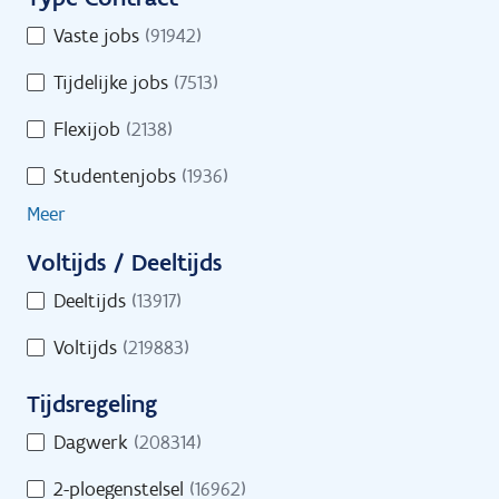
i
u
Toon op kaart
T
Vaste jobs
(91942)
r
l
y
e
t
Tijdelijke jobs
(7513)
p
o
e
e
Flexijob
(2138)
n
C
r
l
Studentenjobs
(1936)
o
s
i
n
Meer
n
t
e
Voltijds / Deeltijds
r
s
V
a
Deeltijds
(13917)
i
o
c
n
Voltijds
(219883)
l
t
d
t
Tijdsregeling
s
i
T
j
Dagwerk
(208314)
i
d
Start je zoekactie naar jobs
2-ploegenstelsel
(16962)
j