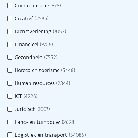
Opleidingen
Communicatie
(378)
m
e
Oriënteren
Creatief
(2595)
i
n
Dienstverlening
(7052)
Financieel
(9706)
Evenementen
Gezondheid
(7552)
Cijfers
Horeca en toerisme
(5446)
Getuigenissen
Human resources
(2344)
Veelgestelde vragen
ICT
(4228)
Juridisch
(1007)
Land- en tuinbouw
(2628)
Over VDAB
Logistiek en transport
(34085)
Werken bij VDAB