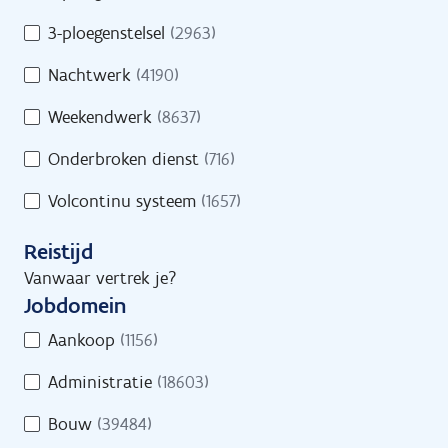
s
d
/
3-ploegenstelsel
(2963)
Geef een trefwoord in of selecteer minstens
s
D
1 filter.
Nachtwerk
(4190)
r
e
e
e
Weekendwerk
(8637)
g
l
e
Onderbroken dienst
(716)
t
l
i
Volcontinu systeem
(1657)
i
j
n
d
Reistijd
g
s
Vanwaar vertrek je?
Jobs
Vind een job
Jobdomein
J
Aankoop
(1156)
o
Administratie
(18603)
b
d
Jobs
Bouw
(39484)
o