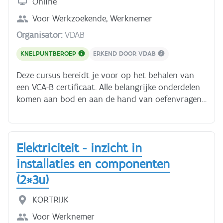
Online
Voor
Werkzoekende, Werknemer
Organisator:
VDAB
KNELPUNTBEROEP
ERKEND DOOR VDAB
Deze cursus bereidt je voor op het behalen van
een VCA-B certificaat. Alle belangrijke onderdelen
komen aan bod en aan de hand van oefenvragen
kan je je kennis testen. De cursus eindigt met een
proefexamen. Na de cursus krijg je een
deelnamebewijs. Dit vervangt niet het VCA-B
Elektriciteit - inzicht in
certificaat; daarvoor moet je een officieel examen
afleggen. Er zijn verschillende instanties die
installaties en componenten
opleiding en/of examen VCA aanbieden. Zoek zelf
(2*3u)
naar het perfecte aanbod voor jou of bespreek
dit met je werkgever of bemiddelaar. Wil je toch
KORTRIJK
nog extra oefenen? Probeer dan het officiële
Voor
Werknemer
proefexamen eens. Ook zonder examen leer je in