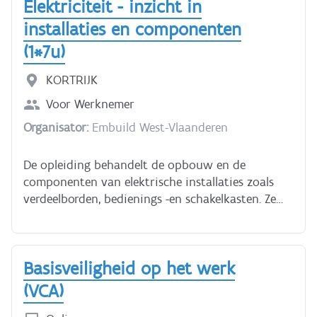
Elektriciteit - inzicht in
componenten Diodes Condensatoren thyristoren
Relais en relais schakelingen opbouw nummering
installaties en componenten
soorten relais
(1*7u)
KORTRIJK
Voor
Werknemer
Organisator:
Embuild West-Vlaanderen
De opleiding behandelt de opbouw en de
componenten van elektrische installaties zoals
verdeelborden, bedienings -en schakelkasten. Ze
richt zich tot personen die meer basiskennis
elektriciteit willen.
Basisveiligheid op het werk
(VCA)