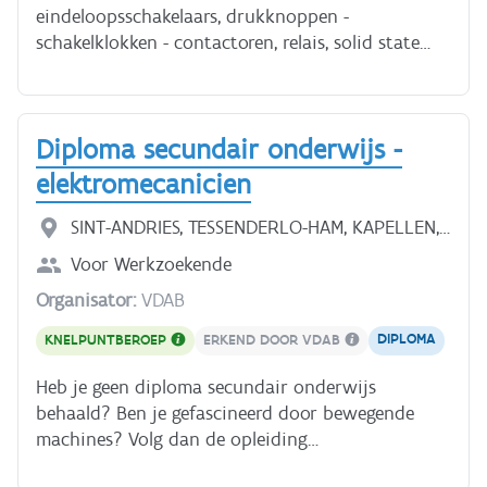
eindeloopsschakelaars, drukknoppen -
schakelklokken - contactoren, relais, solid state
relais - LS-vermogen- en lastschakelaars
Detektoren: - inductieve naderingschakelaars -
capacitieve naderingschakelaars - fotocellen
Diploma secundair onderwijs -
elektromecanicien
SINT-ANDRIES, TESSENDERLO-HAM, KAPELLEN,
IEPER
Voor
Werkzoekende
Organisator:
VDAB
DIPLOMA
KNELPUNTBEROEP
ERKEND DOOR VDAB
Heb je geen diploma secundair onderwijs
behaald? Ben je gefascineerd door bewegende
machines? Volg dan de opleiding
Tweedekansonderwijs elektromecanicien. Zo kan