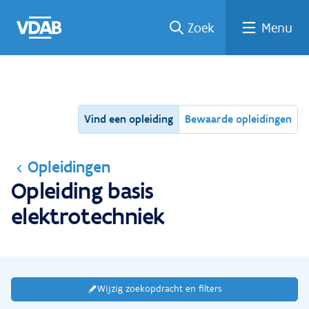
Ga
Vind
Vind
Welke
Terug
Zoek
Menu
naar
een
een
job
naar
de
job
opleiding
past
home
inhoud
bij
mij?
Vind een opleiding
Bewaarde opleidingen
Opleidingen
Opleiding basis
elektrotechniek
Wijzig zoekopdracht en filters