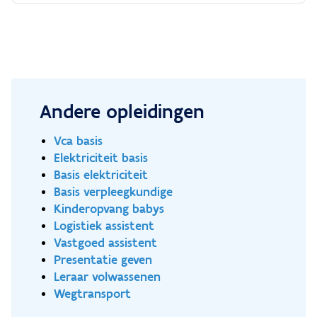
je een volwaardig secundair diploma behalen. Als
elektromecanicien leer je defecten detecteren en
oplossen aan industriële machines, installaties of
systemen om zo de werking te verzekeren en de
verwachte levensduur te behouden. Klik [hier]
(https://www.vdab.be/mlb/ontwikkelingsplan/beroepe
1) voor meer info over het beroep en de opleiding.
Andere opleidingen
**Wat leer je?** - basis metaalbewerking; -
halfautomaatlassen; - onderhoud van machines
Vca basis
en mechanische aandrijvingen; - onderhoud van
Elektriciteit basis
pompen, compressoren en pijpleidingen; -
Basis elektriciteit
onderhoud van PLC-gestuurde installaties; -
Basis verpleegkundige
onderhoud van pneumatische installaties; -
Kinderopvang babys
montage- en demontagetechnieken van
Logistiek assistent
machinecomponenten; - algemene vorming:
Vastgoed assistent
Nederlands, functioneel, alledaags Frans en Engels,
Presentatie geven
wiskunde, ICT, wetenschappen, maatschappij,
Leraar volwassenen
cultuur, organisatie en samenwerking. **Hoelang
Wegtransport
duurt de opleiding?** - 1 schooljaar.