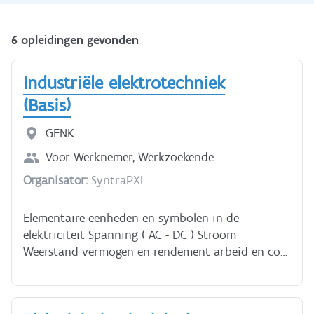
6 opleidingen gevonden
Industriële elektrotechniek
(Basis)
GENK
Voor
Werknemer, Werkzoekende
Organisator:
SyntraPXL
Elementaire eenheden en symbolen in de
elektriciteit Spanning ( AC - DC ) Stroom
Weerstand vermogen en rendement arbeid en cos
leren meten in de praktijk Wet van ohm praktisch
uitgelegd gebruik van de universele meter Serie,
parallel- en gemengde schakelingen elektrische