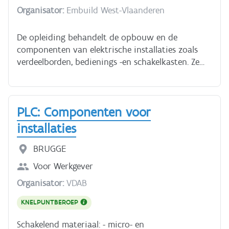
deze cursus de basis over veiligheid op het werk
Organisator:
Embuild West-Vlaanderen
in alle mogelijke situaties. Je hebt ongeveer 3 uur
nodig voor deze cursus.
De opleiding behandelt de opbouw en de
componenten van elektrische installaties zoals
verdeelborden, bedienings -en schakelkasten. Ze
richt zich tot personen die meer basiskennis
elektriciteit willen.
PLC: Componenten voor
installaties
BRUGGE
Voor
Werkgever
Organisator:
VDAB
KNELPUNTBEROEP
Schakelend materiaal: - micro- en