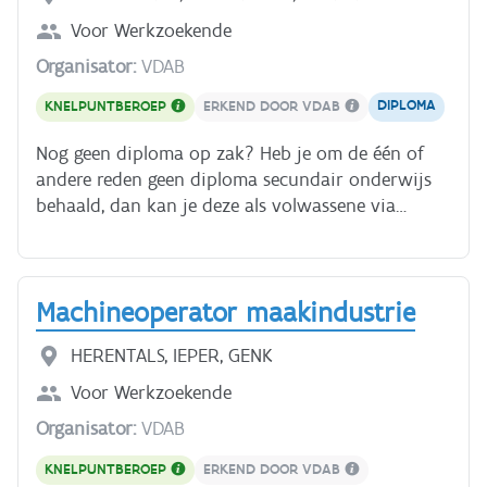
bouwt verder op Machinebouw inleiding.
Voor
Werkzoekende
Organisator:
VDAB
DIPLOMA
KNELPUNTBEROEP
ERKEND DOOR VDAB
Nog geen diploma op zak? Heb je om de één of
andere reden geen diploma secundair onderwijs
behaald, dan kan je deze als volwassene via
bepaalde trajecten in het volwassenenonderwijs
toch nog behalen. Hierin combineer je een
beroepsopleiding met algemene vorming. Ben je
Machineoperator maakindustrie
geboeid door Elektriciteit? Heb je al enige
ervaring als installateur of heb je een voorkennis?
HERENTALS, IEPER, GENK
Deze opleiding brengt je up to date in de
installateurswereld. Klik [hier]
Voor
Werkzoekende
(https://www.vdab.be/mlb/ontwikkelingsplan/beroep
Organisator:
VDAB
1) voor meer info over het beroep en de opleiding.
**Wat leer je** - Leidingen en/of kabels voor de
KNELPUNTBEROEP
ERKEND DOOR VDAB