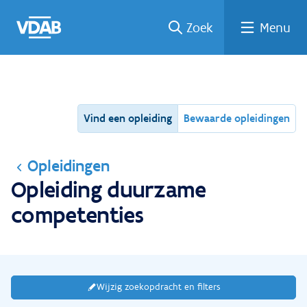
Ga
Vind
Vind
Welke
Terug
Zoek
Menu
naar
een
een
job
naar
de
job
opleiding
past
home
inhoud
bij
mij?
Vind een opleiding
Bewaarde opleidingen
Opleidingen
Opleiding duurzame
competenties
Wijzig zoekopdracht en filters