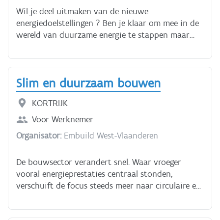
Wil je deel uitmaken van de nieuwe
energiedoelstellingen ? Ben je klaar om mee in de
wereld van duurzame energie te stappen maar
mis je de technische Know How ? Volg dan deze
opleiding tot "Technicus duurzame energie" **Wat
Leer je?** Basiselektriciteit; - Stroom,
Slim en duurzaam bouwen
Spanning,Weerstand - Serie-Parallelschakeling -
Magnetisme - Gevaren van elektriciteit Specifieke
KORTRIJK
elektriciteit: - Algemeen reglement op Elektrische
Installaties (AREI) - De Gouden acht - Persoonlijke
Voor
Werknemer
bescghermingsmiddelen (PBM) - Elektrische
Organisator:
Embuild West-Vlaanderen
schema's tekenen en lezen - Netsystemen
(TT,TN,TNS,TNC)d Laadpalen en laadinfrastructuur: -
De bouwsector verandert snel. Waar vroeger
Laadinfrastructuur binnen energietransitie -
vooral energieprestaties centraal stonden,
Energiemanagmentsystemen - KW vs KWH,
verschuift de focus steeds meer naar circulaire en
Laadtijd,,Kabelsectie - Laadvermogen en
biobased materialen, lagere milieu-impact en slim
capaciteit - BMS,laadtijd,laadmodi en rijbereik -
hergebruik. Met de komst van strengere kaders
Installatie van een laadinfrastructuur - Wetgevend