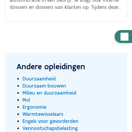
administratie in een bedrijf. Je volgt ook interne
opleiding?** De opleiding duurt maximaal 3
dossiers en dossiers van klanten op. Tijdens deze
weken, afhankelijk van je beginniveau en je
opleiding leer je administratief Nederlands van
tempo.
niveau B1min (medium)/2.2 naar B1/2.4. Je leert
over de structuur van een bedrijf, facturen
maken, aankoop en verkoop van goederen, ... Dus:
Hulp
alles wat je nodig hebt om een job te vinden als
nodig
administratief bediende. Klik [hier]
(https://docs.google.com/document/d/1TyDQJ8hol51X
xp2dr6ju9UXVeu9NkshKdv9WA/edit) voor meer
Andere opleidingen
info over het beroep. **Wat leer je?** - aankoop
en verkoop van goederen; - de werking van een
Duurzaamheid
magazijn; - factureren; - omgaan met klanten; -
Duurzaam bouwen
mondeling en schriftelijk communiceren in
Milieu en duurzaamheid
functie van de job (Nederlands OF Frans OF
Mol
Engels); - werken met office; - solliciteren; -
Ergonomie
bedrijfsadministratie (handelsdocumenten, ERP,
Warmtewisselaars
facturatie); - klantgerichte attitudes en sociale
Engels voor gevorderden
vaardigheden. Na de opleiding loop je stage of ga
Vennootschapsbelasting