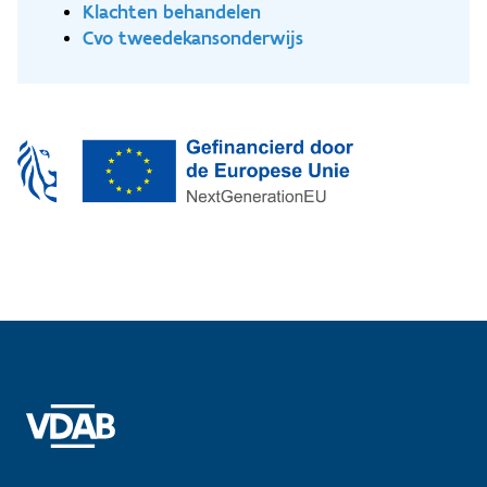
je aan het werk. Klik [hier]
Klachten behandelen
(https://docs.google.com/document/d/1qHr5aSEjnF0g18
Cvo tweedekansonderwijs
S5YopNnabd_LV9Xc/edit) voor het volledige
programma. **Hoelang duurt de opleiding?** - De
opleiding bestaat uit twee delen. Deel 1 duurt
maximaal 16 weken (voltijds), afhankelijk van je
beginniveau en je tempo. Deel 2 duurt maximaal
20 weken, afhankelijk van de modules die je kiest.
- Je krijgt een programma op maat en je
bespreekt dat met de instructeur. Je werkt
zelfstandig en volgt een individueel leertraject: je
verwerft kennis online, neemt deel aan
workshops.