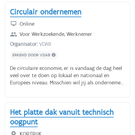
soorten zonnepanelen en hun werking - opbouw
Circulair ondernemen
van een huishoudelijke installatie met
zonnepanelen - de verschillende
Online
installatiemogelijkheden - aanpassingen aan de
elektrische installatie Je hebt ongeveer 3 uur
Voor
Werkzoekende, Werknemer
nodig voor deze cursus.
Organisator:
VDAB
ERKEND DOOR VDAB
De circulaire economie, er is vandaag de dag heel
veel over te doen op lokaal en nationaal en
Europees niveau. Misschien wil jij als ondernemer
ook circulair ondernemen en zo meehelpen de
afvalberg verkleinen, maar weet je niet hoe eraan
te beginnen? Of vraag je je af wat je precies kan
Het platte dak vanuit technisch
doen om jouw onderneming circulair te maken?
En of er ook een keerzijde is aan de medaille? Dan
oogpunt
vind je zeker antwoorden in deze online cursus. Je
maakt kennis met het circulair ondernemerschap
KORTRIJK