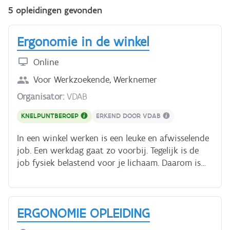
5 opleidingen gevonden
Ergonomie in de winkel
Online
Voor
Werkzoekende, Werknemer
Organisator:
VDAB
KNELPUNTBEROEP
ERKEND DOOR VDAB
In een winkel werken is een leuke en afwisselende
job. Een werkdag gaat zo voorbij. Tegelijk is de
job fysiek belastend voor je lichaam. Daarom is
het belangrijk dat je ergonomisch werkt. In deze
cursus leer je van dokter Van Avermaet hoe je je
rug, spieren en gewrichten gezond houdt. Via
ERGONOMIE OPLEIDING
interactieve filmpjes leer je hoe je best kan heffen
en tillen, rekken vullen en de winkel schoonmaken.