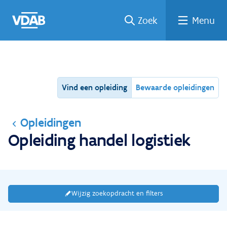
Ga
Vind
Vind
Welke
Terug
Zoek
Menu
naar
een
een
job
naar
de
job
opleiding
past
home
inhoud
bij
mij?
Vind een opleiding
Bewaarde opleidingen
Opleidingen
Opleiding handel logistiek
Wijzig zoekopdracht en filters