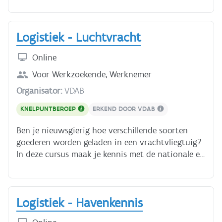
ADR-vervoer - De vrachtbrief Luister ook naar
belang zijn voor de transportlogistiek. Je hebt
onze podcast: Zo werkt het! -
ongeveer 3 uur nodig voor deze cursus.
vrachtwagenchauffeur Je hebt ongeveer 3 uur
Logistiek - Luchtvracht
nodig voor deze cursus.
Online
Voor
Werkzoekende, Werknemer
Organisator:
VDAB
KNELPUNTBEROEP
ERKEND DOOR VDAB
Ben je nieuwsgierig hoe verschillende soorten
goederen worden geladen in een vrachtvliegtuig?
In deze cursus maak je kennis met de nationale en
internationale wetgeving over luchtvracht. Je
krijgt inzicht in het volledige verschepingsproces:
de boeking, de belading van het vliegtuig, de
Logistiek - Havenkennis
documentenstroom en de afhandeling van de
vracht. Deze onderwerpen komen aan bod: -