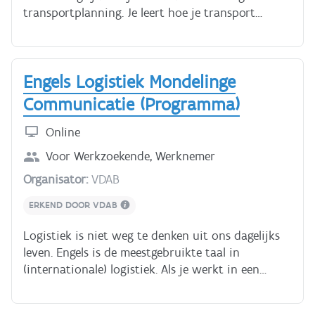
transportplanning. Je leert hoe je transport
organiseert en waar je op moet letten. Volgende
hoofdstukken komen aan bod in deze cursus: -
Wegtransport: Je leert wat een transportnetwerk
Engels Logistiek Mondelinge
is, welke infrastructuur er bestaat en welke
terminologie vaak gebruikt worden in het
Communicatie (Programma)
wegtransport. - Soorten transport: Je krijgt uitleg
over verschillende soorten transport, zoals het
Online
vervoer van gevaarlijke stoffen (ADR) en
Voor
Werkzoekende, Werknemer
uitzonderlijk vervoer. - Transportplanning: Je leert
Organisator:
VDAB
hoe je een transportplanning maakt en welke
technieken je hiervoor kan gebruiken. Je hebt
ERKEND DOOR VDAB
ongeveer 6 uur nodig voor deze cursus.
Logistiek is niet weg te denken uit ons dagelijks
leven. Engels is de meestgebruikte taal in
(internationale) logistiek. Als je werkt in een
logistieke omgeving of als je er graag wil gaan
werken, is kennis van de typische woordenschat