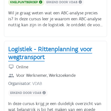
ongeveer 4 uur nodig voor deze cursus.
KNELPUNTBEROEP
ERKEND DOOR VDAB
Wil je graag weten wat een ABC-analyse precies
is? In deze cursus leer je waarom een ABC-analyse
nuttig kan zijn in de logistiek. Je ontdekt de voor-
en nadelen en kan zelf oefenen om ABC-analyses
te maken. Deze onderwerpen komen aan bod: -
Wat is een ABC-analyse? - Waarvoor gebruik je
Logistiek - Rittenplanning voor
een ABC-analyse in de logistiek? - Hoe kan je een
ABC-analyse gebruiken om het magazijn te
wegtransport
verbeteren? - Hoe kan je zelf een ABC-analyse
maken? Voor sommige oefeningen heb je een
Online
rekenblad nodig. Je hebt ongeveer 2 uur nodig
Voor
Werknemer, Werkzoekende
voor deze cursus.
Organisator:
VDAB
ERKEND DOOR VDAB
In deze cursus krijg je een duidelijk overzicht van
wat belangrijk is bij het maken van een goede