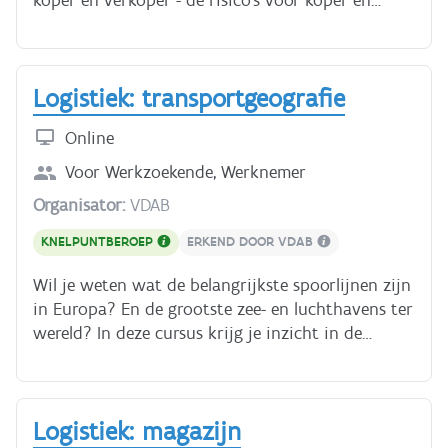
verkoper Je hebt ongeveer 3 uur nodig voor deze
cursus.
Logistiek: transportgeografie
Online
Voor
Werkzoekende, Werknemer
Organisator:
VDAB
KNELPUNTBEROEP
ERKEND DOOR VDAB
Wil je weten wat de belangrijkste spoorlijnen zijn
in Europa? En de grootste zee- en luchthavens ter
wereld? In deze cursus krijg je inzicht in de
geografie die belangrijk is bij de verschillende
transportmodi. Deze onderwerpen komen aan
bod: - Waar liggen de grootste zee- en luchthavens
Logistiek: magazijn
ter wereld? - Waar moet je rekening mee houden