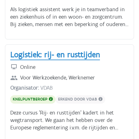
Als logistiek assistent werk je in teamverband in
een ziekenhuis of in een woon- en zorgcentrum.
Bij zieken, mensen met een beperking of ouderen
steek je dus spontaan een handje toe. Het
takenpakket is heel gevarieerd: de afwas doen,
post sorteren, patiëntenvervoer, maaltijdbedeling,
Logistiek: rij- en rusttijden
voorraad opvolgen, onderhoud, gegevens
registreren... Het is voor jou allemaal een kleine
Online
moeite om het leven van de ander heel wat
aangenamer te maken. De beroepsopleiding
Voor
Werkzoekende, Werknemer
Logistiek assistent bestaat uit een aantal
Organisator:
VDAB
theoretische lessen aangevuld met werkplekleren.
Tijdens de opleiding leer je huishoudelijke taken
KNELPUNTBEROEP
ERKEND DOOR VDAB
praktisch organiseren; hef- en tiltechnieken
Deze cursus 'Rij- en rusttijden' kadert in het
uitvoeren; de regelgeving betreffende hygiëne,
wegtransport. We gaan het hebben over de
veiligheid, milieu en gezondheid; simpele
Europese reglementering i.v.m. de rijtijden en
administratieve taken correct uitvoeren; zorg
rusttijden voor bestuurders. Naast de concrete
dragen voor de kledij, het linnengoed en schoeisel