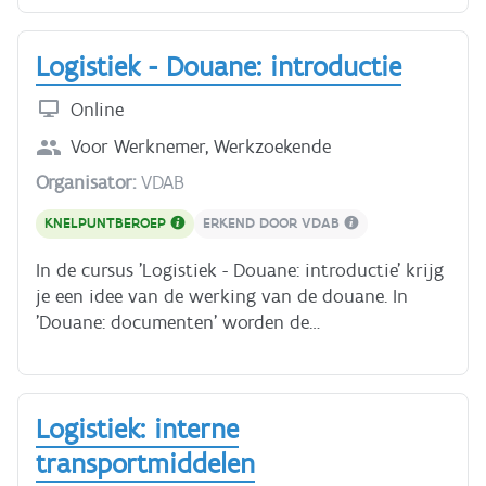
regelgeving bekijken we ook: - Definities en
van de patiënt; de basisregels Eerste Hulp Bij
symbolen voor belangrijke begrippen - Voor wie
Ongevallen.
Logistiek - Douane: introductie
en waar de regels van toepassing zijn - Hoe een
bestuurder zijn rij- en rusttijden registreert Je
Online
hebt ongeveer 3 uur nodig voor deze cursus.
Voor
Werknemer, Werkzoekende
Organisator:
VDAB
KNELPUNTBEROEP
ERKEND DOOR VDAB
In de cursus 'Logistiek - Douane: introductie' krijg
je een idee van de werking van de douane. In
'Douane: documenten' worden de
douanedocumenten besproken aan de hand van
realistische cases. Na het doornemen van deze
cursussen heb je inzicht in de douanewerking,
Logistiek: interne
specifieke douaneterminologie en het gebruik van
de douanedocumenten. In de module 'Douane:
transportmiddelen
introductie' leer je: - de economische,