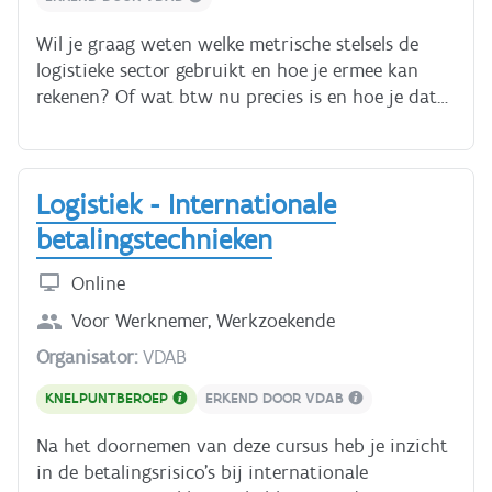
Wil je graag weten welke metrische stelsels de
logistieke sector gebruikt en hoe je ermee kan
rekenen? Of wat btw nu precies is en hoe je dat
berekent? In deze cursus maak je kennis met
rekenvaardigheden die heel belangrijk zijn in een
nationale en internationale logistieke context. Je
Logistiek - Internationale
leert welke btw tarieven je moet hanteren en
welke verschillende kortingen je kan geven. Deze
betalingstechnieken
onderwerpen komen aan bod: - Welke metrische
stelsels zijn er? - Hoe reken je met de verschillende
Online
eenheden? - Welke soorten korting zijn er en hoe
Voor
Werknemer, Werkzoekende
reken je ermee? - Wat is btw en hoe kan je btw en
Organisator:
VDAB
factuurbedragen berekenen? Je hebt ongeveer 3
uur nodig voor deze cursus.
KNELPUNTBEROEP
ERKEND DOOR VDAB
Na het doornemen van deze cursus heb je inzicht
in de betalingsrisico's bij internationale