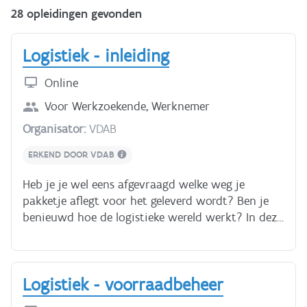
28 opleidingen gevonden
Logistiek - inleiding
Online
Voor
Werkzoekende, Werknemer
Organisator:
VDAB
ERKEND DOOR VDAB
Heb je je wel eens afgevraagd welke weg je
pakketje aflegt voor het geleverd wordt? Ben je
benieuwd hoe de logistieke wereld werkt? In deze
cursus krijg je inzicht in het logistieke proces: dat
is enerzijds de goederenstroom, maar anderzijds
ook de daarbij horende informatiestroom. Je
Logistiek - voorraadbeheer
ontdekt de logistieke ketting dus van aankoop
tot levering. Deze onderwerpen komen aan bod: -