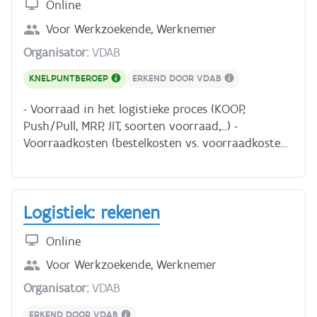
Online
Hoe werkt de internationale handel? - Welke
soorten logistiek zijn er? - Welke jobs zijn er in de
Voor
Werkzoekende, Werknemer
logistiek en welk profiel heb je ervoor nodig? Je
Organisator:
VDAB
hebt ongeveer 0 uur 30 nodig voor deze cursus.
KNELPUNTBEROEP
ERKEND DOOR VDAB
- Voorraad in het logistieke proces (KOOP,
Push/Pull, MRP, JIT, soorten voorraad,...) -
Voorraadkosten (bestelkosten vs. voorraadkosten)
- Voorraadbeheer (bestelniveau, maximum
voorraad) - Forecasting (dynamische
voorraadbeheer, voorspellingen) Je hebt ongeveer
Logistiek: rekenen
3 uur nodig voor deze cursus.
Online
Voor
Werkzoekende, Werknemer
Organisator:
VDAB
ERKEND DOOR VDAB