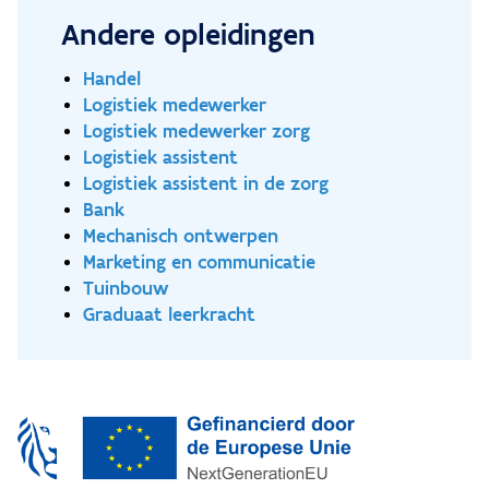
kwaliteitsmanagement **Hoelang duurt de
Andere opleidingen
opleiding?** - De opleiding heeft een maximale
opleidingsduur van 2 jaar. Deze duur is
Handel
afhankelijk van de plaats waar je de opleiding
Logistiek medewerker
volgt.
Logistiek medewerker zorg
Logistiek assistent
Logistiek assistent in de zorg
Bank
Mechanisch ontwerpen
Marketing en communicatie
Tuinbouw
Graduaat leerkracht