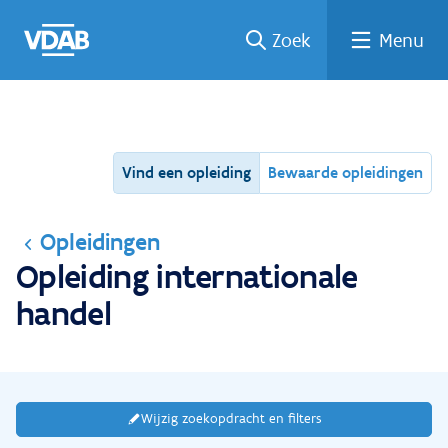
Ga
Vind
Vind
Welke
Terug
Zoek
Menu
naar
een
een
job
naar
de
job
opleiding
past
home
inhoud
bij
mij?
Vind een opleiding
Bewaarde opleidingen
Opleidingen
Opleiding internationale
handel
Wijzig zoekopdracht en filters