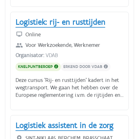
ook naar onze podcast: Zo werkt het! -
vrachtwagenchauffeur Je hebt ongeveer 3
Logistiek: rij- en rusttijden
uur nodig voor deze cursus.
Online
Voor
Werkzoekende, Werknemer
Organisator:
VDAB
KNELPUNTBEROEP
ERKEND DOOR VDAB
Deze cursus 'Rij- en rusttijden' kadert in het
wegtransport. We gaan het hebben over de
Europese reglementering i.v.m. de rijtijden en
rusttijden voor bestuurders. Naast de
concrete regelgeving bekijken we ook: -
Definities en symbolen voor belangrijke
Logistiek assistent in de zorg
begrippen - Voor wie en waar de regels van
toepassing zijn - Hoe een bestuurder zijn rij-
SINT-NIKLAAS, BERCHEM, BRASSCHAAT