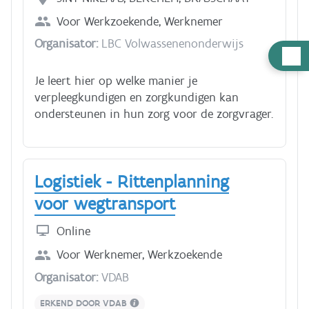
en rusttijden registreert Je hebt ongeveer 3
uur nodig voor deze cursus.
Voor
Werkzoekende, Werknemer
Organisator:
LBC Volwassenenonderwijs
Hulp
nodig
Je leert hier op welke manier je
verpleegkundigen en zorgkundigen kan
ondersteunen in hun zorg voor de zorgvrager.
Logistiek - Rittenplanning
voor wegtransport
Online
Voor
Werknemer, Werkzoekende
Organisator:
VDAB
ERKEND DOOR VDAB