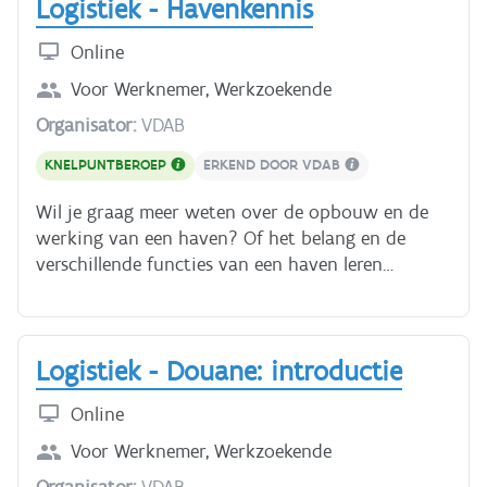
Logistiek - Havenkennis
Online
Voor
Werknemer, Werkzoekende
Organisator:
VDAB
KNELPUNTBEROEP
ERKEND DOOR VDAB
Wil je graag meer weten over de opbouw en de
werking van een haven? Of het belang en de
verschillende functies van een haven leren
kennen? In deze cursus krijg je inzicht in de
verschillende soorten havens. Je leert het
onderscheid maken in haveninfra- en
Logistiek - Douane: introductie
suprastructuur, de geografische ligging en de
beheersstructuur en organisatie van een haven. Je
Online
maakt ook kennis met het belang van de
nautische voorzieningen en dienstverlening in een
Voor
Werknemer, Werkzoekende
haven. Via de interactieve map zal je de