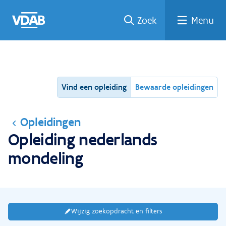
Ga
Vind
Vind
Welke
Terug
Zoek
Menu
naar
een
een
job
naar
de
job
opleiding
past
home
inhoud
bij
mij?
Vind een opleiding
Bewaarde opleidingen
Opleidingen
Opleiding nederlands
mondeling
Wijzig zoekopdracht en filters