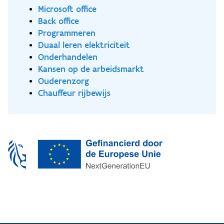
en onze online module [aan de slag in ICT]
Microsoft office
(https://digitalisering.webleren.be/aandeslaginict/)
Back office
al eens door! **Wat leer je?** In het
Programmeren
gemeenschappelijke gedeelte komen de volgende
Duaal leren elektriciteit
zaken aan bod: - Computernetwerken opzetten,
Onderhandelen
configureren en beveiligen. - Werken met virtuele
Kansen op de arbeidsmarkt
machines (VMs) met o.a. VMWare en Hyper-V. -
Ouderenzorg
Operating Systems zoals Windows en Linux. -
Chauffeur rijbewijs
Servers installeren, configureren en beheren. In het
onderdeel Systeembeheerder kunnen de volgende
zaken aan bod komen: - Specifieke servers
installeren, configureren en beheren zoals mail- en
webservers. - Cloudsystemen zoals Microsoft
Azure, Amazon Web Services (AWS) en Microsoft
365. - Virtualiseren van servers. - Scriptingtalen
zoals PowerShell, Linux Bash en Python. In het
onderdeel Netwerkbeheerder kunnen de volgende
zaken aan bod komen: - CCNA (Cisco): uitgebreide
netwerking met routers, switches en WiFi. -