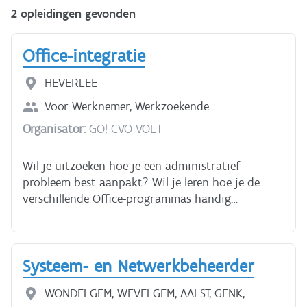
2 opleidingen gevonden
Office-integratie
HEVERLEE
Voor
Werknemer, Werkzoekende
Organisator:
GO! CVO VOLT
Wil je uitzoeken hoe je een administratief
probleem best aanpakt? Wil je leren hoe je de
verschillende Office-programmas handig
combineert en aan mekaar koppelt, zodat je de
voordelen van elk programma maximaal benut?
Excel koppelen aan Word. Mogelijkheden van
Systeem- en Netwerkbeheerder
Plakken speciaal. Gegevens uitwisselen met
Outlook. Mailmerge in Outlook. Etiketten maken
WONDELGEM, WEVELGEM, AALST, GENK,
aan de hand van een gegevensbestand in Excel of