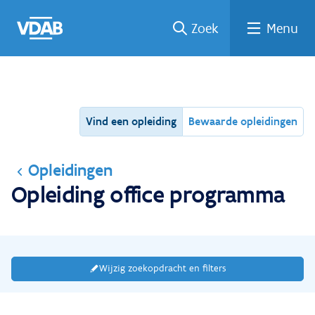
Ga
Vind
Vind
Welke
Terug
Zoek
Menu
naar
een
een
job
naar
de
job
opleiding
past
home
inhoud
bij
mij?
Vind een opleiding
Bewaarde opleidingen
Opleidingen
Opleiding office programma
Wijzig zoekopdracht en filters