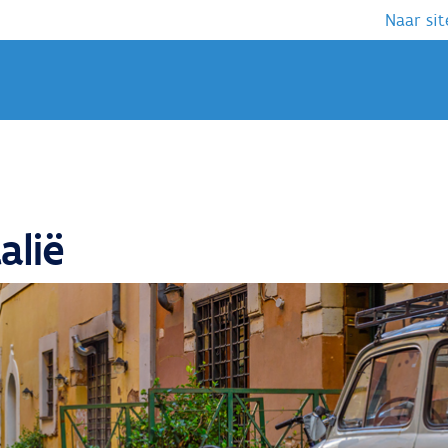
Naar sit
alië