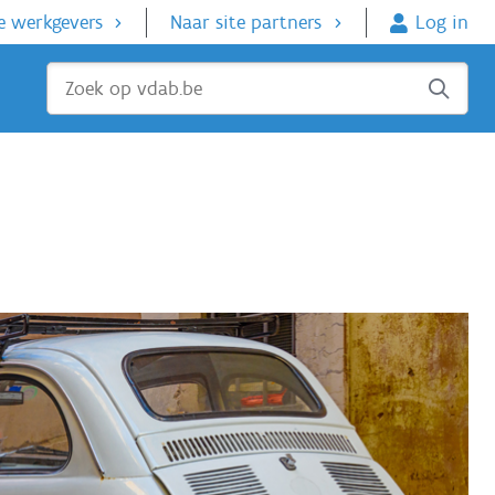
e werkgevers
Naar site partners
Log in
Sluiten