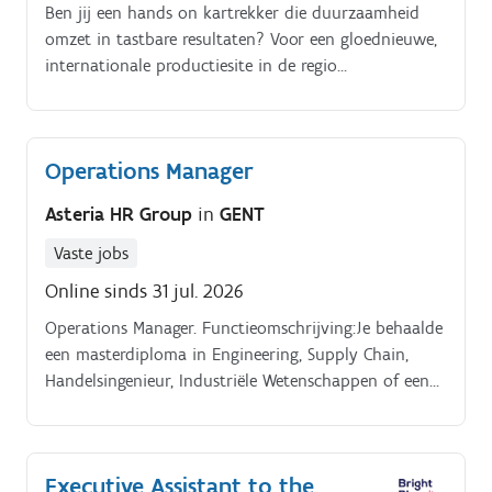
Ben jij een hands on kartrekker die duurzaamheid
omzet in tastbare resultaten? Voor een gloednieuwe,
internationale productiesite in de regio
(Limburg/Kempen) zoeken we een expert die niet
alleen adviseert, maar ook implementeert.
Operations Manager
Asteria HR Group
in
GENT
Vaste jobs
Online sinds 31 jul. 2026
Operations Manager. Functieomschrijving:Je behaalde
een masterdiploma in Engineering, Supply Chain,
Handelsingenieur, Industriële Wetenschappen of een
vergelijkbare richting, aangevuld met minimaal 10
jaar ervaring binnen een operationele industriële of
logistieke omgeving.
Executive Assistant to the