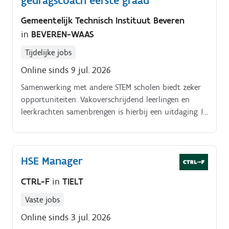
gedragscoach eerste graad
Gemeentelijk Technisch Instituut Beveren
in
BEVEREN-WAAS
Tijdelijke jobs
Online sinds 9 jul. 2026
Samenwerking met andere STEM scholen biedt zeker
opportuniteiten. Vakoverschrijdend leerlingen en
leerkrachten samenbrengen is hierbij een uitdaging Je
bent voorzitter van klassenraden Je werkt mee aan
het inventarisplan van de school Je maakt deel uit
van het interventieteam Takenpakket gedragscoach
HSE Manager
eerste graad:.
CTRL-F
in
TIELT
Vaste jobs
Online sinds 3 jul. 2026