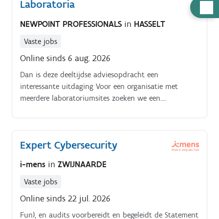
Laboratoria
risico's, incidenten en de voortgang van cybersecurity
Hulp
initiatieven
nodig
NEWPOINT PROFESSIONALS
in
HASSELT
Vaste jobs
Online sinds 6 aug. 2026
Dan is deze deeltijdse adviesopdracht een
interessante uitdaging Voor een organisatie met
meerdere laboratoriumsites zoeken we een.
Strategisch Consultant Laboratoria.
Expert Cybersecurity
i-mens
in
ZWIJNAARDE
Vaste jobs
Online sinds 22 jul. 2026
Fun), en audits voorbereidt en begeleidt de Statement