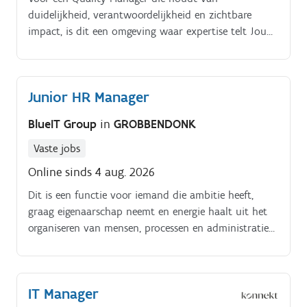
duidelijkheid, verantwoordelijkheid en zichtbare
impact, is dit een omgeving waar expertise telt Jouw
impact op kwaliteit en voedselveiligheid. Als Quality
Manager ben jij de centrale schakel tussen
voedselveiligheid, kwaliteitsnormen, productiepraktijk
Junior HR Manager
en klantverwachtingen.
BlueIT Group
in
GROBBENDONK
Vaste jobs
Online sinds 4 aug. 2026
Dit is een functie voor iemand die ambitie heeft,
graag eigenaarschap neemt en energie haalt uit het
organiseren van mensen, processen en administratie
What to expect?. Een uitdagende functie met veel
verantwoordelijkheid, autonomie en groeipotentieel.
IT Manager