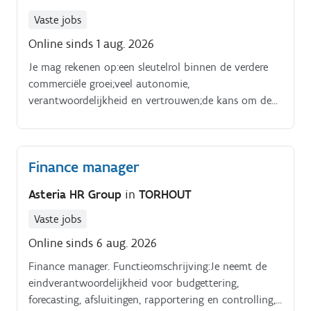
Vaste jobs
Online sinds 1 aug. 2026
Je mag rekenen op:een sleutelrol binnen de verdere
commerciële groei;veel autonomie,
verantwoordelijkheid en vertrouwen;de kans om de
commerciële strategie actief mee vorm te geven;een
aantrekkelijk salarispakket;een bedrijfswagen met
tank of laadkaart;een gsm en laptop;maaltijd en
Finance manager
ecocheques;een flexibel uurrooster;een bonus
gekoppeld aan jouw resultaten;een no nonsense
Asteria HR Group
in
TORHOUT
werkomgeving waarin goede ideeën snel opgepikt
worden.
Vaste jobs
Online sinds 6 aug. 2026
Finance manager. Functieomschrijving:Je neemt de
eindverantwoordelijkheid voor budgettering,
forecasting, afsluitingen, rapportering en controlling,