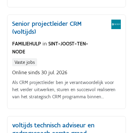
en vertaalt financiële inzichten naar onderbouwde
aanbevelingen voor directie en bestuur.
Senior projectleider CRM
(voltijds)
FAMILIEHULP
in
SINT-JOOST-TEN-
NODE
Vaste jobs
Online sinds 30 jul. 2026
Als CRM projectleider ben je verantwoordelijk voor
het verder uitwerken, sturen en succesvol realiseren
van het strategisch CRM programma binnen
Familiehulp. Je vertaalt de organisatiedoelstellingen
naar een geïntegreerde CRM aanpak die klantgericht
werken, samenwerking en datagedreven
voltijds technisch adviseur en
besluitvorming versterkt.