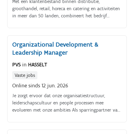
Met een klantenbestand binnen distributie,
groothandel, retail, horeca en catering en activiteiten
in meer dan 50 landen, combineert het bedrijf
internationale slagkracht met een stevige lokale
verankering Ongeveer 960 medewerkers bouwen hier
dagelijks mee aan een organisatie waarin
Organizational Development &
verantwoordelijkheid, vakkennis en gezond verstand
Leadership Manager
centraal staan. De communicatielijnen zijn kort,
ideeën worden snel besproken en initiatief wordt
PVS
in
HASSELT
gewaardeerd.
Vaste jobs
Online sinds 12 jun. 2026
Je zorgt ervoor dat onze organisatiestructuur,
leiderschapscultuur en people processen mee
evolueren met onze ambities Als sparringpartner van
de CEO en het managementteam daag je uit, breng je
structuur aan en begeleid je verandertrajecten die
een directe impact hebben op de werking en