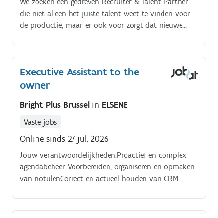
We zoeken een gedreven Recruiter & Talent Partner
die niet alleen het juiste talent weet te vinden voor
de productie, maar er ook voor zorgt dat nieuwe
collega's duurzaam landen en groeien. Als Recruiter &
Talent Partner ben jij verantwoordelijk voor het
volledige traject van onze productiecollega's: van de
Executive Assistant to the
eerste creatieve wervingscampagne tot een
owner
succesvolle integratie op de werkvloer
Bright Plus Brussel
in
ELSENE
Vaste jobs
Online sinds 27 jul. 2026
Jouw verantwoordelijkheden:Proactief en complex
agendabeheer Voorbereiden, organiseren en opmaken
van notulenCorrect en actueel houden van CRM
gegevens, contacten, activiteiten en
bezoekverslagenAlgemene administratieve
ondersteuningVolledig travel management van A tot