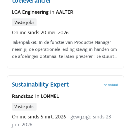
toeleverancier
LGA Engineering
in
AALTER
Vaste jobs
Online sinds 20 mei. 2026
Takenpakket: In de functie van Productie Manager
neem jij de operationele leiding stevig in handen om
de afdelingen optimaal te laten presteren:. Je stuurt
dagelijks de teams van de lasserij en plaatbewerking
aan, waardoor medewerkers gemotiveerd en gecoacht
worden.
Sustainability Expert
Randstad
in
LOMMEL
Vaste jobs
Online sinds 5 mrt. 2026
- gewijzigd sinds 23
jun. 2026