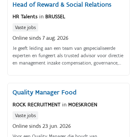
Head of Reward & Social Relations
Z: Maximale ontzorging tijdens zakenreizen
HR Talents
in
BRUSSEL
Vaste jobs
Online sinds 7 aug. 2026
Je geeft leiding aan een team van gespecialiseerde
experten en fungeert als trusted advisor voor directie
en management inzake compensation, governance,
performance management en sociaal juridische
materies. Daarnaast ben je het aanspreekpunt voor
de sociale partners en speel je een sleutelrol in het
Quality Manager Food
onderhouden van constructieve arbeidsrelaties
binnen een dynamische en internationaal
ROCK RECRUITMENT
in
MOESKROEN
georiënteerde organisatie.
Vaste jobs
Online sinds 23 jun. 2026
Voor een Quality Manager die houdt van