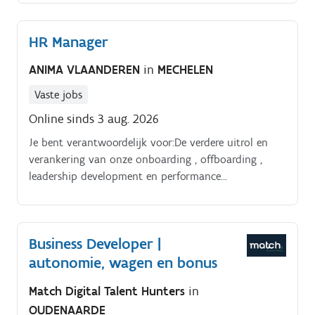
HR Manager
ANIMA VLAANDEREN
in
MECHELEN
Vaste jobs
Online sinds 3 aug. 2026
Je bent verantwoordelijk voor:De verdere uitrol en
verankering van onze onboarding , offboarding ,
leadership development en performance
managementprogramma's. De ontwikkeling van een
toekomstgericht beleid rond rekrutering,
functioneren, evalueren, talentontwikkeling en
Business Developer |
retentie.
autonomie, wagen en bonus
Match Digital Talent Hunters
in
OUDENAARDE