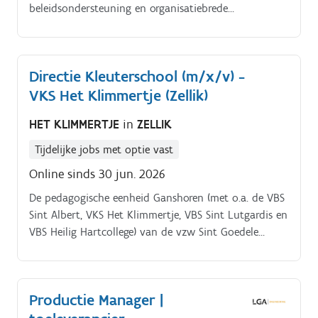
beleidsondersteuning en organisatiebrede
besluitvorming. Zowel de stafmedewerkers als de
managers rapporteren rechtstreeks aan de algemeen
directeur.
Directie Kleuterschool (m/x/v) -
VKS Het Klimmertje (Zellik)
HET KLIMMERTJE
in
ZELLIK
Tijdelijke jobs met optie vast
Online sinds 30 jun. 2026
De pedagogische eenheid Ganshoren (met o.a. de VBS
Sint Albert, VKS Het Klimmertje, VBS Sint Lutgardis en
VBS Heilig Hartcollege) van de vzw Sint Goedele
Brussel zoekt een betrokken en inspirerende directie
die samen met een team van betrokken leerkrachten
bouwt aan een veilige, stimulerende leeromgeving
Productie Manager |
voor onze kleuters in Zellik.