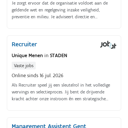
Je zorgt ervoor dat de organisatie voldoet aan de
geldende wet en regelgeving inzake veiligheid,
preventie en milieu. Je adviseert directie en
management over HSE gerelateerde thema's en bent
een volwaardige sparringpartner op strategisch
niveau.
Recruiter
Unique Menen
in
STADEN
Vaste jobs
Online sinds 16 jul. 2026
Als Recruiter speel jij een sleutelrol in het volledige
wervings en selectieproces. Jij bent de drijvende
kracht achter onze instroom én een strategische
partner voor directie en lijnmanagement.
Management Assistent Gent