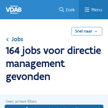
Ga
Vind
Vind
Welke
Terug
Zoek
Menu
naar
een
een
job
naar
de
job
opleiding
past
home
inhoud
bij
mij?
Snel naar
Jobs
164 jobs voor directie
management
gevonden
Geen actieve filters