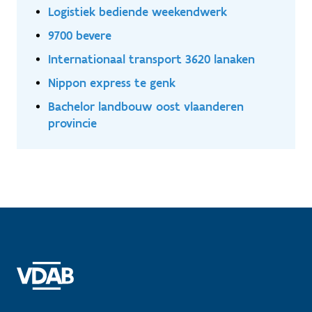
Logistiek bediende weekendwerk
9700 bevere
Internationaal transport 3620 lanaken
Nippon express te genk
Bachelor landbouw oost vlaanderen
provincie