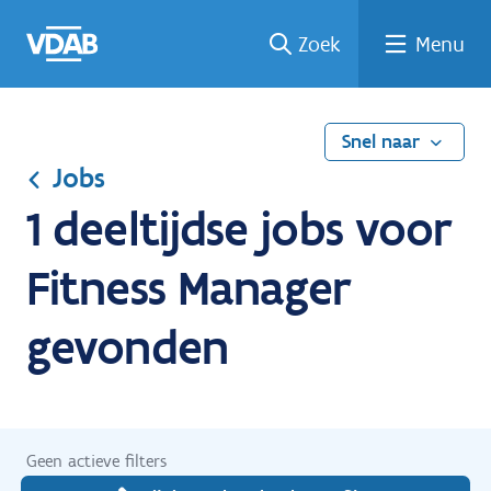
Ga
Vind
Vind
Welke
Terug
Zoek
Menu
naar
een
een
job
naar
de
job
opleiding
past
home
inhoud
bij
mij?
Snel naar
Jobs
1 deeltijdse jobs voor
Fitness Manager
gevonden
Geen actieve filters