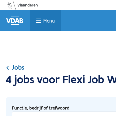
Ga
Vind
Vind
Welke
Terug
naar
een
een
job
naar
de
job
opleiding
past
home
Menu
inhoud
bij
mij?
Jobs
4 jobs voor Flexi Job
Functie, bedrijf of trefwoord