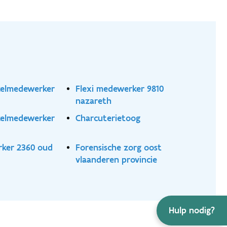
nkelmedewerker
Flexi medewerker 9810
nazareth
nkelmedewerker
Charcuterietoog
rker 2360 oud
Forensische zorg oost
vlaanderen provincie
Hulp nodig?