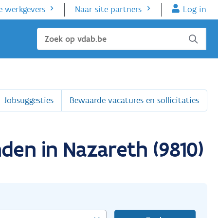
e werkgevers
Naar site partners
Log in
Sluiten
Jobsuggesties
Bewaarde vacatures en sollicitaties
den in Nazareth (9810)