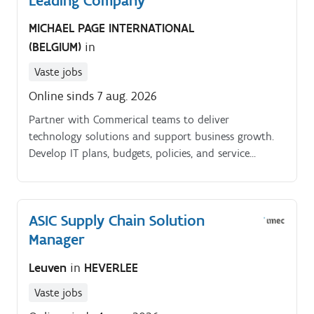
Leading Company
Europa om klantrelaties te versterken en nieuwe
business te ontwikkelen.
MICHAEL PAGE INTERNATIONAL
(BELGIUM)
in
Vaste jobs
Online sinds 7 aug. 2026
Partner with Commerical teams to deliver
technology solutions and support business growth.
Develop IT plans, budgets, policies, and service
improvement initiatives.
ASIC Supply Chain Solution
Manager
Leuven
in
HEVERLEE
Vaste jobs