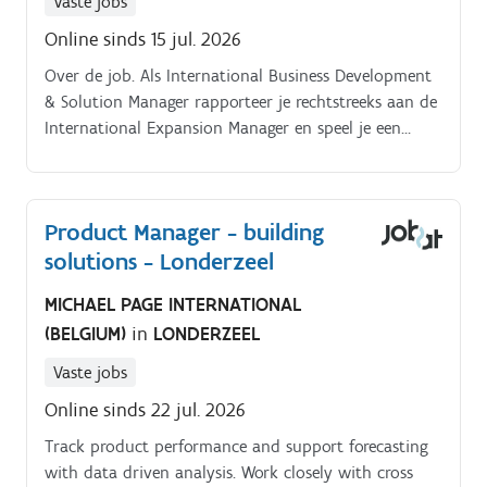
Vaste jobs
Online sinds 15 jul. 2026
Over de job. Als International Business Development
& Solution Manager rapporteer je rechtstreeks aan de
International Expansion Manager en speel je een
sleutelrol in de verdere expansie van ABN doorheen
Europa. Je opdracht reikt verder dan klassieke
business development: je identificeert opkomende
Product Manager - building
markten, bouwt strategische ecosystemen uit en
solutions - Londerzeel
vertaalt opportuniteiten naar succesvolle projecten,
in nauwe samenwerking met onze multidisciplinaire
MICHAEL PAGE INTERNATIONAL
engineeringteams Je gaat actief op zoek naar nieuwe
(BELGIUM)
in
LONDERZEEL
projecten, je bent een echte hunter. Daarbij vervul je
de rol van commerciële en technische brug tussen de
Vaste jobs
uitdagingen van de klant en de Configure-To-Order+
Online sinds 22 jul. 2026
(CTO+) oplossingen van ABN Rapporteert rechtstreeks
aan de International Expansion Manager en draagt
Track product performance and support forecasting
bij aan de uitvoering van ABN's internationale
with data driven analysis. Work closely with cross