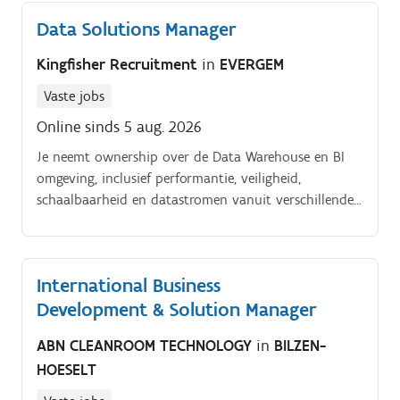
uitbouwen van je eigen klantenportefeuille.
Data Solutions Manager
Kingfisher Recruitment
in
EVERGEM
Vaste jobs
Online sinds 5 aug. 2026
Je neemt ownership over de Data Warehouse en BI
omgeving, inclusief performantie, veiligheid,
schaalbaarheid en datastromen vanuit verschillende
bronnen. Daarnaast vertaal je businessbehoeften
naar Power BI rapporteringen, dashboards en KPI’s
en draag je bij aan data governance en master data
International Business
management.
Development & Solution Manager
ABN CLEANROOM TECHNOLOGY
in
BILZEN-
HOESELT