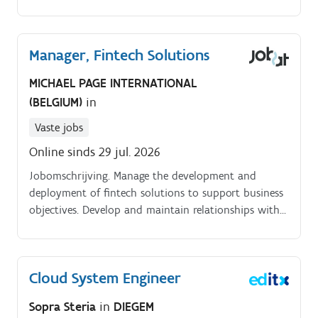
distribution. With 500+ experts across 8 countries,
we help drive innovation in ATMP, biotech, medical
devices, diagnostics, digital health, and pharma We
Manager, Fintech Solutions
believe in.
MICHAEL PAGE INTERNATIONAL
(BELGIUM)
in
Vaste jobs
Online sinds 29 jul. 2026
Jobomschrijving. Manage the development and
deployment of fintech solutions to support business
objectives. Develop and maintain relationships with
external fintech partners and vendors. Provide
leadership and guidance to the fintech solutions
team.
Cloud System Engineer
Sopra Steria
in
DIEGEM