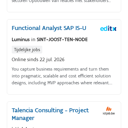
sectoren Opbouwen van relaties met stakeholders
zoals operations, safety en procurement Beheren van
complexe salesprocessen met meerdere
beslissingsnemers Analyseren van klantuitdagingen en
Functional Analyst SAP IS-U
vertalen naar sterke business cases Positioneren van
oplossingen met focus op technologie, service en
Luminus
in
SINT-JOOST-TEN-NODE
ondersteuning Identificeren van groeikansen binnen
klanten en regio’s Vertegenwoordigen van de
Tijdelijke jobs
organisatie op events en in de markt Delen van
Online sinds 22 jul. 2026
marktinzichten en klantfeedback met interne teams.
You capture business requirements and turn them
Onze klant.
into pragmatic, scalable and cost efficient solution
designs, including MVP approaches where relevant.
Collaborate closely with solution architects, technical
teams and business stakeholders to ensure alignment
and value delivery.
Talencia Consulting - Project
Manager