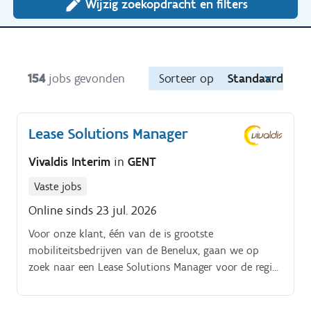
Wijzig zoekopdracht en filters
154
jobs gevonden
Sorteer op
Standaard
Lease Solutions Manager
Vivaldis Interim
in
GENT
Vaste jobs
Online sinds 23 jul. 2026
Voor onze klant, één van de is grootste
mobiliteitsbedrijven van de Benelux, gaan we op
zoek naar een Lease Solutions Manager voor de regio
Oost Vlaanderen. Een greep uit jouw takenpakket als
Lease Solutions Manager Proactief beheren en