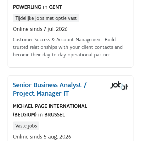
POWERLING
in
GENT
Tijdelijke jobs met optie vast
Online sinds 7 jul. 2026
Customer Success & Account Management. Build
trusted relationships with your client contacts and
become their day to day operational partner
Understand clients' content ecosystems, objectives
and operational challenges Lead onboarding,
workflow implementation and continuous service
Senior Business Analyst /
improvements Provide proactive recommendations to
Project Manager IT
enhance efficiency, quality and customer satisfaction
Identify risks early and coordinate appropriate
MICHAEL PAGE INTERNATIONAL
solutions Solution Delivery.
(BELGIUM)
in
BRUSSEL
Vaste jobs
Online sinds 5 aug. 2026