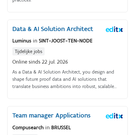
Data & AI Solution Architect
Luminus
in
SINT-JOOST-TEN-NODE
Tijdelijke jobs
Online sinds 22 jul. 2026
As a Data & AI Solution Architect, you design and
shape future proof data and AI solutions that
translate business ambitions into robust, scalable
architectures. You act as a bridge between business
stakeholders and engineering teams, ensuring
pragmatic delivery today while building the
Team manager Applications
architectural foundations for tomorrow.
Compusearch
in
BRUSSEL