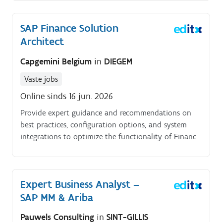
to ensure successful project delivery.
SAP Finance Solution
Architect
Capgemini Belgium
in
DIEGEM
Vaste jobs
Online sinds 16 jun. 2026
Provide expert guidance and recommendations on
best practices, configuration options, and system
integrations to optimize the functionality of Finance
solutions. Collaborate with project managers,
business analysts, and technical teams to ensure
successful project delivery within scope, timeline, and
Expert Business Analyst –
budget constraints.
SAP MM & Ariba
Pauwels Consulting
in
SINT-GILLIS