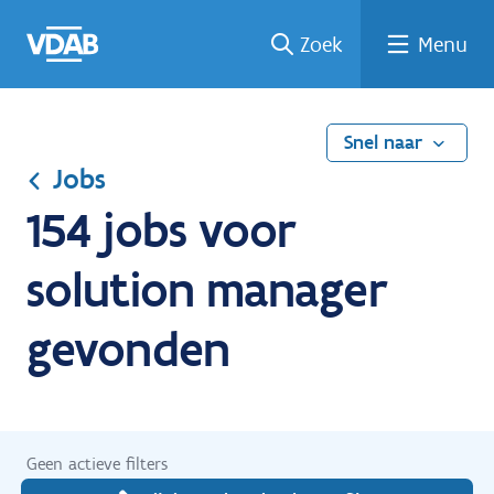
Ga
Vind
Vind
Welke
Terug
Zoek
Menu
naar
een
een
job
naar
de
job
opleiding
past
home
inhoud
bij
mij?
Snel naar
Jobs
154 jobs voor
solution manager
gevonden
Geen actieve filters