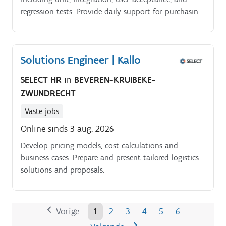
regression tests. Provide daily support for purchasing
and logistics processes, managing bug fixes and
interfaces via SAP Solution Manager.
Solutions Engineer | Kallo
SELECT HR
in
BEVEREN-KRUIBEKE-
ZWIJNDRECHT
Vaste jobs
Online sinds 3 aug. 2026
Develop pricing models, cost calculations and
business cases. Prepare and present tailored logistics
solutions and proposals.
Vorige
1
2
3
4
5
6