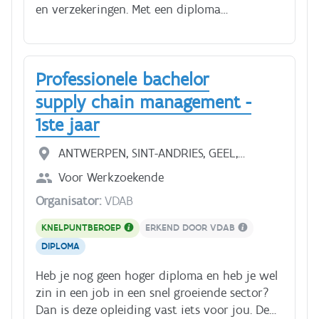
en verzekeringen. Met een diploma
Bedrijfsmanagement - Financiën en
verzekeringen heb je heel wat
carrièremogelijkheden binnen de bank-,
Professionele bachelor
beurs- en verzekeringswereld. Er is binnen de
sector grote nood aan zowel administratieve
supply chain management -
als commerciële profielen. Na je studie kan je
1ste jaar
bv. aan de slag als beleggingsadviseur of
administratief commercieel medewerker bij
ANTWERPEN, SINT-ANDRIES, GEEL,
een bank. Werk je liever binnen de
MECHELEN, KORTRIJK, DIEPENBEEK,
Voor
Werkzoekende
verzekeringen? Dan is een job als
HASSELT, GENT, BRUSSEL
schadebeheerder in een verzekeringskantoor
Organisator:
VDAB
misschien meer iets voor jou. Ondanks de
KNELPUNTBEROEP
ERKEND DOOR VDAB
digitalisering is er toekomst in deze sector.
DIPLOMA
Dus ben je geïnteresseerd in financiën,
verzekeringen, beleggingen? Werk je graag
Heb je nog geen hoger diploma en heb je wel
met cijfers maar wil je ook graag contact
zin in een job in een snel groeiende sector?
met klanten ? Schrijf je dan zeker in voor
Dan is deze opleiding vast iets voor jou. De
deze opleiding. Wil je ontdekken of een job in