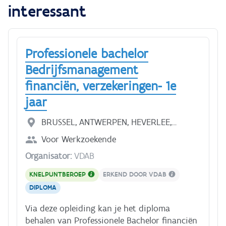
interessant
- software en digitalisering Tijdens de opleiding
Uiteraard behaal je dezelfde competenties en
doe je stage. Zo krijg je praktijkervaring. **Hoe
hetzelfde diploma als in de dagopleiding.
lang duurt de opleiding?** De opleiding duurt 3
schooljaren.
Professionele bachelor
Bedrijfsmanagement
financiën, verzekeringen- 1e
jaar
BRUSSEL, ANTWERPEN, HEVERLEE,
KORTRIJK, GEEL, MECHELEN, GENT,
Voor
Werkzoekende
DIEPENBEEK, HASSELT, SINT-ANDRIES
Organisator:
VDAB
KNELPUNTBEROEP
ERKEND DOOR VDAB
DIPLOMA
Via deze opleiding kan je het diploma
behalen van Professionele Bachelor financiën