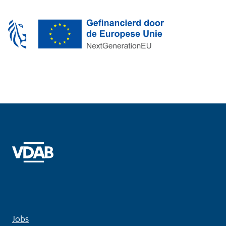
bachelor- of graduaats­diploma of je hebt
minstens 100 studie­punten verworven
binnen dezelfde bachelor­opleiding.
Jobs