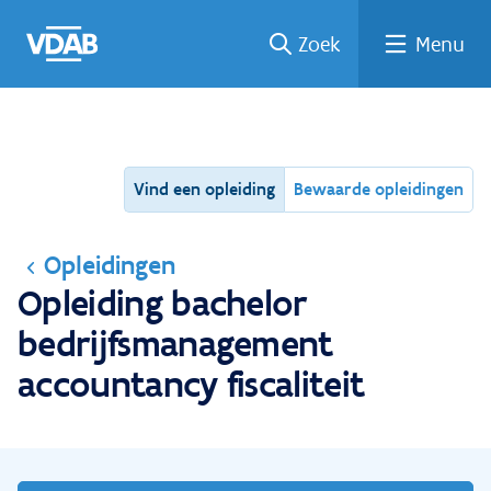
Ga
Vind
Vind
Welke
Terug
Zoek
Menu
naar
een
een
job
naar
de
job
opleiding
past
home
inhoud
bij
mij?
Vind een opleiding
Bewaarde opleidingen
Opleidingen
Opleiding bachelor
bedrijfsmanagement
accountancy fiscaliteit