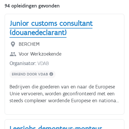
94 opleidingen gevonden
Junior customs consultant
(douanedeclarant)
BERCHEM
Voor
Werkzoekende
Organisator:
VDAB
ERKEND DOOR VDAB
Bedrijven die goederen van en naar de Europese
Unie vervoeren, worden geconfronteerd met een
steeds complexer wordende Europese en nationale
regelgeving inzake invoer, uitvoer en doorvoer.
Voor heel wat ondernemers is het dan ook
onmogelijk om zelf hun weg te vinden in het
Leerjobs demonteur-monteur
woud van regels en wetten met betrekking tot