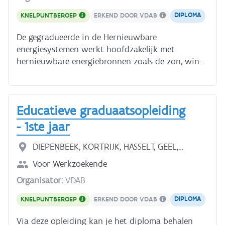
ervaren ondernemers.
DIPLOMA
KNELPUNTBEROEP
ERKEND DOOR VDAB
De gegradueerde in de Hernieuwbare
energiesystemen werkt hoofdzakelijk met
hernieuwbare energiebronnen zoals de zon, wind,
water, de aarde en biomassa (organisch
materiaal). Hernieuwbare energiesystemen zorgen
ervoor dat deze energiebronnen worden omgezet
Educatieve graduaatsopleiding
in een nuttige vorm zoals elektriciteit, warmte,
biobrandstof, sanitair warm water, grondstoffen
- 1ste jaar
voor chemische energie en mechanische energie.
De gegradueerde in de Hernieuwbare
DIEPENBEEK, KORTRIJK, HASSELT, GEEL,
energiesystemen is een eerstelijns energiespecialist
ANTWERPEN, HEVERLEE, MECHELEN, SINT-
Voor
Werkzoekende
die op kwalitatieve wijze kan werken met deze
ANDRIES, GENT
Organisator:
VDAB
hernieuwbare energiesystemen. De gegradueerde
kan zowel in een residentiële omgeving
DIPLOMA
KNELPUNTBEROEP
ERKEND DOOR VDAB
(woningen) als in een industriële omgeving aan de
slag. **Wat leer je?** - Je leert hoe je de
Via deze opleiding kan je het diploma behalen