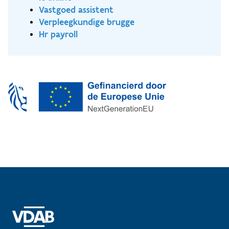
Werkplekleren: kennismaken en meehelpen bij het
Vastgoed assistent
installeren van verwarmings- en
Verpleegkundige brugge
ventilatiesystemen in een residentiële context -
Hr payroll
TWEEDE OPLEIDINGSJAAR Specifiek gedeelte per
afstudeerrichting: Klimatisatiesystemen of
Verwarmings- en sanitaire systemen.
Werkplekleren voor Klimatisatiesystemen:
(zelfstandig) uitvoeren van taken m.b.t.
klimatisatiesystemen in een niet-residentiële
context. Werkplekleren voor Verwarmings- en
sanitaire systemen: (zelfstandig) uitvoeren van
taken m.b.t. verwarmings-, ventilatie- en sanitaire
systemen in een residentiële context.
Graduaatsproef: oplossen van een terugkerend
probleem uit de beroepspraktijk Tijdens de
opleiding volg je een stage. Zo krijg je alvast
praktijkervaring. **Hoelang duurt deze opleiding?
** twee volledige schooljaren.