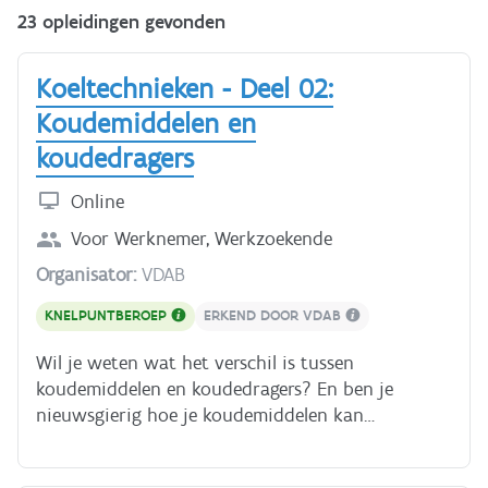
23 opleidingen gevonden
Koeltechnieken - Deel 02:
Koudemiddelen en
koudedragers
Online
Voor
Werknemer, Werkzoekende
Organisator:
VDAB
KNELPUNTBEROEP
ERKEND DOOR VDAB
Wil je weten wat het verschil is tussen
koudemiddelen en koudedragers? En ben je
nieuwsgierig hoe je koudemiddelen kan
structureren en gebruiken volgens de ASHRAE-
codering? Dat ontdek je allemaal in deze online