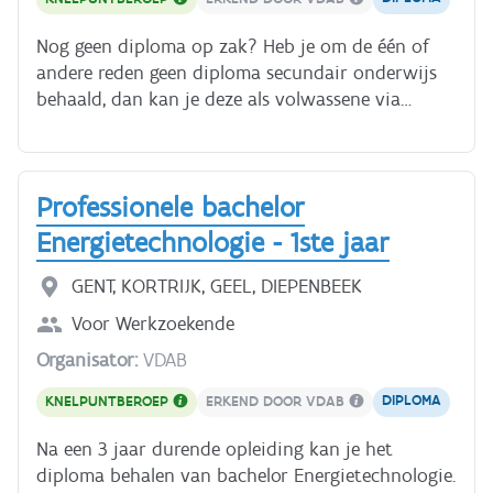
vloeren en plafonds bevestigen.
Nog geen diploma op zak? Heb je om de één of
andere reden geen diploma secundair onderwijs
behaald, dan kan je deze als volwassene via
bepaalde trajecten in het volwassenenonderwijs
toch nog behalen. Hierin combineer je een
beroepsopleiding met algemene vorming. Jij bent
Professionele bachelor
degene die de installaties voor centrale
verwarming plaatst en aanlegt. Daarvoor lees je
Energietechnologie - 1ste jaar
vooraf de plannen en organiseer je je werk. De
leidingen vakkundig bewerken en leggen vormt
GENT, KORTRIJK, GEEL, DIEPENBEEK
het grootste deel van je werk. Daarna kun je
Voor
Werkzoekende
verschillende toestellen monteren en aansluiten.
Organisator:
VDAB
Wat leer je? * Je verwerft de basisvaardigheden
voor het monteren van alle delen van een centrale
DIPLOMA
KNELPUNTBEROEP
ERKEND DOOR VDAB
verwarming; * Je sluit verwarmingslichamen aan,
bevestigt leidingen op wanden, vloeren en
Na een 3 jaar durende opleiding kan je het
plafonds, isoleert en schildert buizen; * Je sluit
diploma behalen van bachelor Energietechnologie.