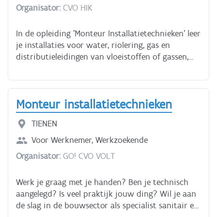
onderwijs. Dit traject kan je in minimaal 1
Organisator:
CVO HIK
proefexamen eens. Ook zonder examen leer je in
schooljaar, met een frequentie van 3 dagen per
deze cursus de basis over veiligheid op het werk
week, afronden.
in alle mogelijke situaties. Je hebt ongeveer 3 uur
In de opleiding 'Monteur Installatietechnieken' leer
nodig voor deze cursus.
je installaties voor water, riolering, gas en
distributieleidingen van vloeistoffen of gassen,
selecteren en plaatsen, om de sanitaire, centrale
verwarmings- of ventilatie-installatie voor een
residentieel of niet-residentieel gebouw in dienst
Monteur installatietechnieken
te stellen en te onderhouden.
TIENEN
Voor
Werknemer, Werkzoekende
Organisator:
GO! CVO VOLT
Werk je graag met je handen? Ben je technisch
aangelegd? Is veel praktijk jouw ding? Wil je aan
de slag in de bouwsector als specialist sanitair en
centrale verwarming? Dan is deze opleiding zeker