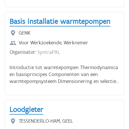
iets voor jou.
Basis installatie warmtepompen
GENK
Voor
Werkzoekende, Werknemer
Organisator:
SyntraPXL
Introductie tot warmtepompen Thermodynamica
en basisprincipes Componenten van een
warmtepompsysteem Dimensionering en selectie
Hydraulische en elektrische aansluiting
Installatiepraktijk Inbedrijfstelling en afregeling
Onderhoud en foutopsporing Regelgeving en
Loodgieter
certificatie
TESSENDERLO-HAM, GEEL