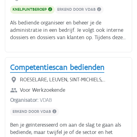
het einde van de opleiding met je instructeur.
KNELPUNTBEROEP
ERKEND DOOR VDAB
Als bediende organiseer en beheer je de
administratie in een bedrijf. Je volgt ook interne
dossiers en dossiers van klanten op. Tijdens deze
opleiding leer je administratief Nederlands van
niveau B1min (medium)/2.2 naar B1/2.4. Je leert
over de structuur van een bedrijf, facturen
Competentiescan bedienden
maken, aankoop en verkoop van goederen, ... Dus:
alles wat je nodig hebt om een job te vinden als
ROESELARE, LEUVEN, SINT-MICHIELS,
administratief bediende. Klik [hier]
ANTWERPEN, GENK, GENT
(https://docs.google.com/document/d/1TyDQJ8hol51X
Voor
Werkzoekende
xp2dr6ju9UXVeu9NkshKdv9WA/edit) voor meer
Organisator:
VDAB
info over het beroep. **Wat leer je?** - aankoop
en verkoop van goederen; - de werking van een
ERKEND DOOR VDAB
magazijn; - factureren; - omgaan met klanten; -
Ben je geïnteresseerd om aan de slag te gaan als
mondeling en schriftelijk communiceren in
bediende, maar twijfel je of de sector en het
functie van de job (Nederlands OF Frans OF