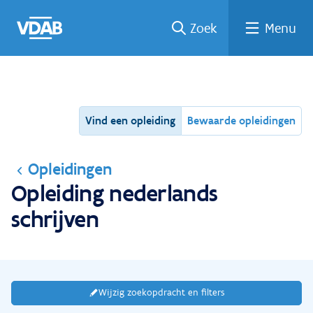
Ga
Vind
Vind
Welke
Terug
Zoek
Menu
naar
een
een
job
naar
de
job
opleiding
past
home
inhoud
bij
mij?
Vind een opleiding
Bewaarde opleidingen
Opleidingen
Opleiding nederlands
schrijven
Wijzig zoekopdracht en filters