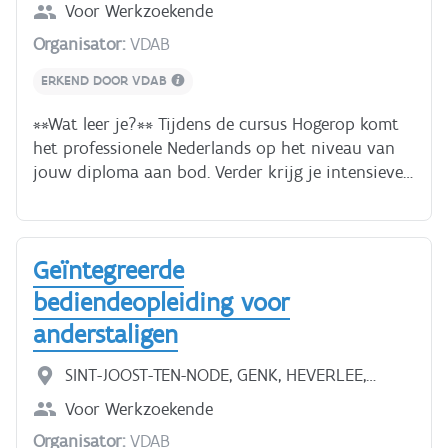
VILVOORDE, GENT
Voor
Werkzoekende
Organisator:
VDAB
ERKEND DOOR VDAB
**Wat leer je?** Tijdens de cursus Hogerop komt
het professionele Nederlands op het niveau van
jouw diploma aan bod. Verder krijg je intensieve
begeleiding bij het solliciteren. Je leert onder
ander mails en brieven schrijven, een presentatie
maken en geven, telefoneren in functie van
Geïntegreerde
vacatures, en solliciteren. De cursus is intensief en
verwacht een voltijds engagement. **Hoelang
bediendeopleiding voor
duurt de opleiding?** De opleiding duurt 10
anderstaligen
weken. Na de opleiding kan je aan het werk met
jouw diploma. Je hebt ook de mogelijkheid om
SINT-JOOST-TEN-NODE, GENK, HEVERLEE,
aansluitend aan de opleiding een stage te volgen
VILVOORDE, SINT-MICHIELS, ROESELARE
Voor
Werkzoekende
binnen een bedrijf dat aansluit bij jouw
competenties. Deze mogelijkheid bespreek je op
Organisator:
VDAB