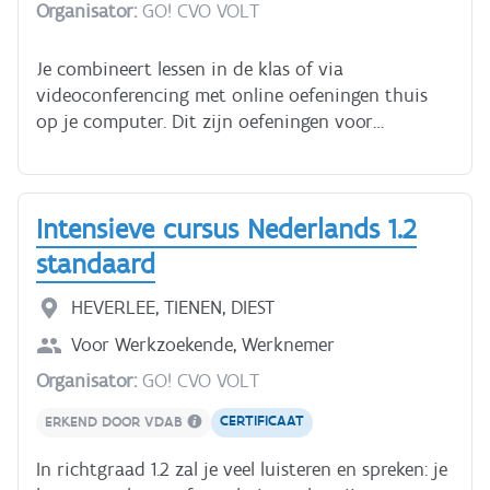
Organisator:
GO! CVO VOLT
smartphone tijdens deze lessen. Is dat nieuw voor
jou? Geen probleem. We helpen je. Veel mensen
hebben moeite met lezen en schrijven. Je bent
Je combineert lessen in de klas of via
niet alleen. Bel ons.
videoconferencing met online oefeningen thuis
op je computer. Dit zijn oefeningen voor
grammatica en woordenschat, maar ook voor
luisteren, lezen en schrijven. Je krijgt individuele
feedback van je leerkracht. In de les ligt de focus
Intensieve cursus Nederlands 1.2
op spreken.
standaard
HEVERLEE, TIENEN, DIEST
Voor
Werkzoekende, Werknemer
Organisator:
GO! CVO VOLT
CERTIFICAAT
ERKEND DOOR VDAB
In richtgraad 1.2 zal je veel luisteren en spreken: je