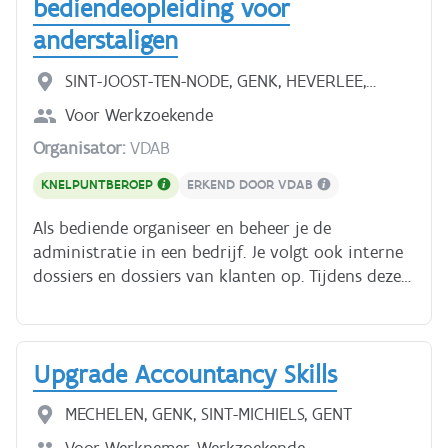
bediendeopleiding voor
je klaar bent voor een job in personeelszaken,
anderstaligen
welke vaardigheden je nog mist, hoe je je kan
bijscholen en hoe je vacatures vindt die bij je
SINT-JOOST-TEN-NODE, GENK, HEVERLEE,
passen. Praktisch en concreet!
VILVOORDE, SINT-MICHIELS, ROESELARE
Voor
Werkzoekende
Organisator:
VDAB
KNELPUNTBEROEP
ERKEND DOOR VDAB
Als bediende organiseer en beheer je de
administratie in een bedrijf. Je volgt ook interne
dossiers en dossiers van klanten op. Tijdens deze
opleiding leer je administratief Nederlands van
niveau B1min (medium)/2.2 naar B1/2.4. Je leert
over de structuur van een bedrijf, facturen
Upgrade Accountancy Skills
maken, aankoop en verkoop van goederen, ... Dus:
alles wat je nodig hebt om een job te vinden als
MECHELEN, GENK, SINT-MICHIELS, GENT
administratief bediende. Klik [hier]
(https://docs.google.com/document/d/1TyDQJ8hol51X