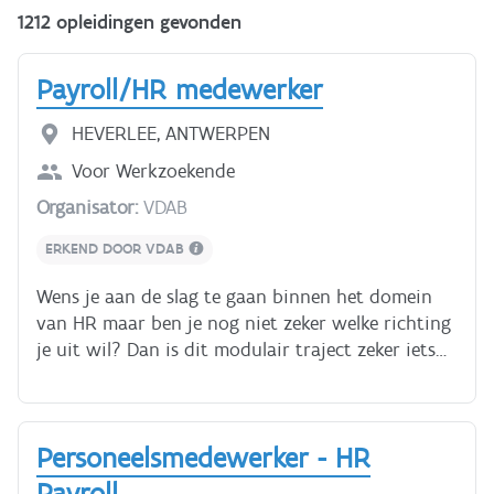
1212 opleidingen gevonden
Payroll/HR medewerker
HEVERLEE, ANTWERPEN
Voor
Werkzoekende
Organisator:
VDAB
ERKEND DOOR VDAB
Wens je aan de slag te gaan binnen het domein
van HR maar ben je nog niet zeker welke richting
je uit wil? Dan is dit modulair traject zeker iets
voor jou! De opleiding start met een algemeen
voortraject als administratief bediende
personeeldienst. In de loop van de opleiding kan
Personeelsmedewerker - HR
je de keuze maken om je te specialiseren als
payroll medewerker of als HR-medewerker. Als
Payroll