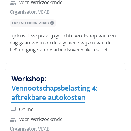
Voor
Werkzoekende
einde arbeidsovereenkomst van bepaalde tijd’.
Organisator:
VDAB
ERKEND DOOR VDAB
Tijdens deze praktijkgerichte workshop van een
dag gaan we in op:de algemene wijzen van de
beëindiging van de arbeidsovereenkomsthet
onderscheid tussen verbreking en opzegging de
specifieke regels van de beëindiging van
overeenkomsten van bepaalde tijd of voor de
Workshop:
uitvoering van een duidelijk omschreven werk.In
de voormiddag kom je online en krijg je een
Vennootschapsbelasting 4:
theoretisch overzicht. Daarna pas je de theorie
aftrekbare autokosten
offline toe in enkele opdrachten. In de namiddag
kom je opnieuw online om de oplossingen van de
Online
oefeningen te bespreken. Ben je ook geïnteresseerd
Voor
Werkzoekende
in het einde van de arbeidsovereenkomst van
onbepaalde tijd? Volg dan ook de workshop HR:
Organisator:
VDAB