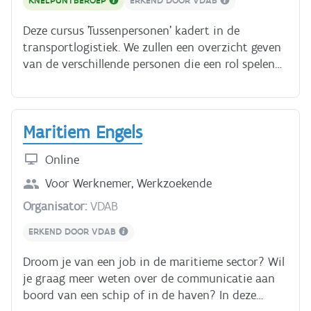
KNELPUNTBEROEP
ERKEND DOOR VDAB
transporten te regelen. Je hebt ongeveer 3 uur
nodig voor deze cursus.
Deze cursus 'Tussenpersonen' kadert in de
transportlogistiek. We zullen een overzicht geven
van de verschillende personen die een rol spelen
in het transport van bedrijf tot klant. - Het 1e
hoofdstuk is een introductie over de verlader en
de vervoerder. Hierin zullen we ons toespitsen op
Maritiem Engels
wegvervoer. - In het 2e hoofdstuk leer je drie
hoofdgroepen van tussenpersonen in het
Online
transport. Dit hoofdstuk zal geen onderscheid
maken tussen de verschillende transportmodi. - In
Voor
Werknemer, Werkzoekende
het 3e hoofdstuk nemen we de tussenpersonen
Organisator:
VDAB
bij specifieke transportmodi onder de loep. We
leiden je langs de belangrijkste tussenpersonen in
ERKEND DOOR VDAB
de scheepvaart. Daarna volgt een case waarbij je
Droom je van een job in de maritieme sector? Wil
je opgedane kennis zelf kunt toepassen op het
je graag meer weten over de communicatie aan
luchtvervoer. - In het laatste hoofdstuk staan we
boord van een schip of in de haven? In deze
nog even stil bij organisaties en instanties die van