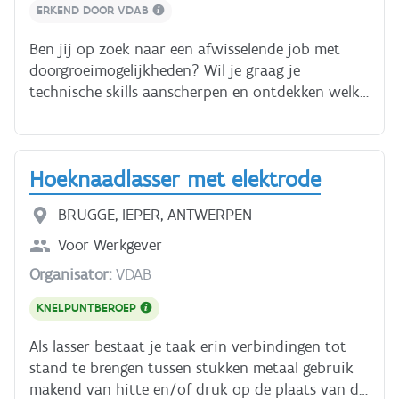
eens door! **Hoe lang duurt de opleiding?** De
ERKEND DOOR VDAB
opleiding duurt gemiddeld 3 maanden, afhankelijk
van je beginniveau en je tempo (traject op maat).
Ben jij op zoek naar een afwisselende job met
Bedrijven en werknemers kunnen ons contacteren
doorgroeimogelijkheden? Wil je graag je
voor een programma op maat.
technische skills aanscherpen en ontdekken welke
industriële sector het best bij jou past?Schrijf je
dan nu in voor onze unieke 3-daagse
Ontdekkingsweek operator!Tijdens deze week
Hoeknaadlasser met elektrode
duiken we in de wereld van de operator en krijg
je een unieke kans om verschillende operator
BRUGGE, IEPER, ANTWERPEN
functies te verkennen:Kunststof & Chemie: Ontdek
de fascinerende wereld van kunststoffen en
Voor
Werkgever
spuitgieten.Voeding: Korte inkijk in de productie
Organisator:
VDAB
van voeding en dranken, met aandacht voor
techniek en kwaliteitscontrole.Metaal: Metaal- en
KNELPUNTBEROEP
technologische industrie: ontdek de innovatieve
Als lasser bestaat je taak erin verbindingen tot
wereld van de metaalbewerking.Veiligheid & LEAN:
stand te brengen tussen stukken metaal gebruik
Leer veilig werken en ontdek hoe je processen
makend van hitte en/of druk op de plaats van de
optimaliseert met LEAN-principes.Verwacht je aan