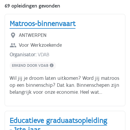
69 opleidingen gevonden
Matroos-binnenvaart
ANTWERPEN
Voor
Werkzoekende
Organisator:
VDAB
ERKEND DOOR VDAB
Wil jij je droom laten uitkomen? Word jij matroos
op een binnenschip? Dat kan. Binnenschepen zijn
belangrijk voor onze economie. Heel wat
goederen worden niet over de weg maar over
onze rivieren en kanalen vervoerd. De
binnenvaart wordt dus jaar na jaar belangrijker.
Educatieve graduaatsopleiding
Als matroos maak je deel uit van de bemanning
aan boord van een schip. Je leert nautische
- 1ste jaar