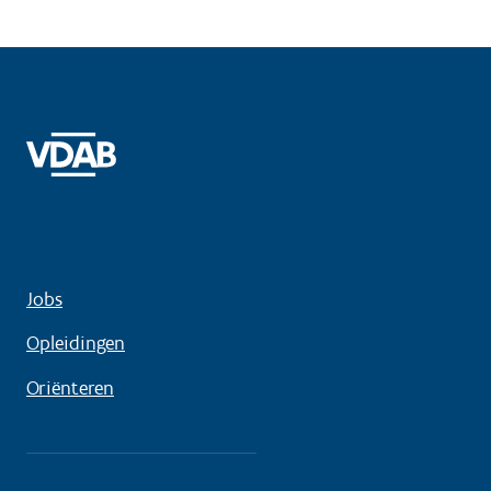
gegradueerde in de basisverpleegkunde'. **Vraag
ten laatste 2 weken voor de start je opleiding
aan. Na je opleidingsaanvraag doorloop je
namelijk eerst nog een inschattingsprocedure bij
VDAB. Zie rubriek planning en organisatie voor
meer info.**
Jobs
Opleidingen
Oriënteren