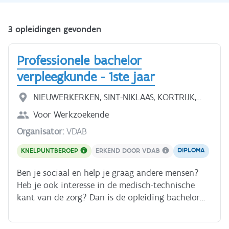
3 opleidingen gevonden
Professionele bachelor
verpleegkunde - 1ste jaar
NIEUWERKERKEN, SINT-NIKLAAS, KORTRIJK,
ROESELARE, LIER, SINT-ANDRIES, JETTE,
Voor
Werkzoekende
BRUSSEL, GENT, ANTWERPEN, TURNHOUT,
Organisator:
VDAB
GENK, MECHELEN, HASSELT, LEUVEN
DIPLOMA
KNELPUNTBEROEP
ERKEND DOOR VDAB
Ben je sociaal en help je graag andere mensen?
Heb je ook interesse in de medisch-technische
kant van de zorg? Dan is de opleiding bachelor
verpleegkunde misschien iets voor jou. Deze
praktijkwetenschappelijke opleiding bereidt je