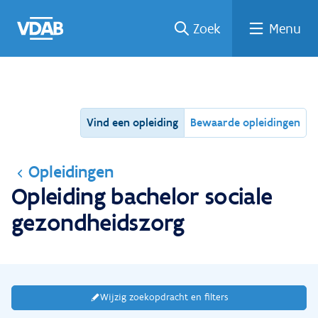
Ga
Vind
Vind
Welke
Terug
Zoek
Menu
naar
een
een
job
naar
de
job
opleiding
past
home
inhoud
bij
mij?
Vind een opleiding
Bewaarde opleidingen
Opleidingen
Opleiding bachelor sociale
gezondheidszorg
Wijzig zoekopdracht en filters