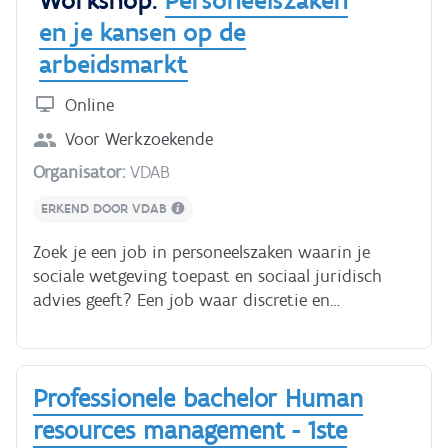
- Psychologie - Sociologie - Communicatie Tijdens
en je kansen op de
de opleiding doe je stage. Zo krijg je
arbeidsmarkt
praktijkervaring. **Duurtijd van de opleiding ?**
De opleiding duurt 3 schooljaren.
Online
Voor
Werkzoekende
Organisator:
VDAB
ERKEND DOOR VDAB
Zoek je een job in personeelszaken waarin je
sociale wetgeving toepast en sociaal juridisch
advies geeft? Een job waar discretie en
nauwkeurigheid belangrijk zijn? Na deze
workshop kom je te weten of dit werk iets voor
jou is.Je ontdekt wat een job op een
Professionele bachelor Human
personeelsdienst inhoudt en naar welke profielen
werkgevers zoeken. We bekijken samen met jou of
resources management - 1ste
je klaar bent voor een job in personeelszaken,