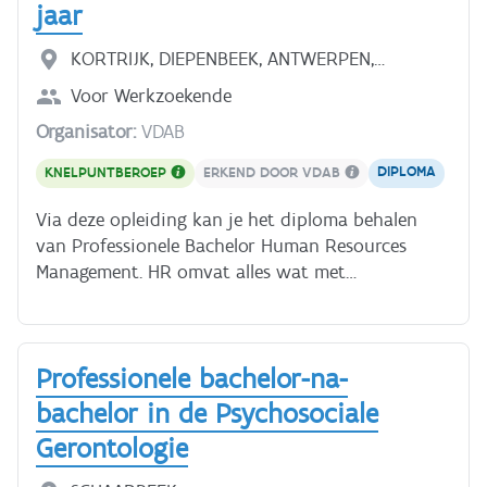
jaar
welke vaardigheden je nog mist, hoe je je kan
bijscholen en hoe je vacatures vindt die bij je
KORTRIJK, DIEPENBEEK, ANTWERPEN,
passen. Praktisch en concreet!
HEVERLEE, BRUSSEL, SINT-ANDRIES
Voor
Werkzoekende
Organisator:
VDAB
DIPLOMA
KNELPUNTBEROEP
ERKEND DOOR VDAB
Via deze opleiding kan je het diploma behalen
van Professionele Bachelor Human Resources
Management. HR omvat alles wat met
personeelsmanagement te maken heeft en is nodig
binnen zeer diverse organisaties (KMO, ziekenhuis,
multinational, sociaal secretariaat,...) Je volgt deze
Professionele bachelor-na-
opleiding als je aan de slag wil gaan als payroll
medewerker - officer. Wil je ontdekken of een job
bachelor in de Psychosociale
als payroll medewerker iets voor jou is? Neem dan
Gerontologie
zeker het [digitaal pakket]
(https://leren.vdab.be/course/view.php?id=1183)