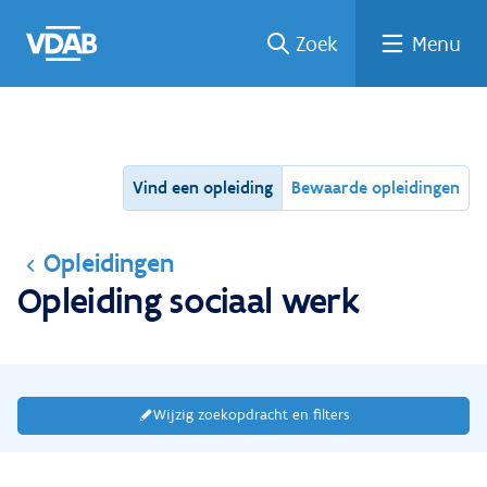
Ga
Vind
Vind
Welke
Terug
Zoek
Menu
naar
een
een
job
naar
de
job
opleiding
past
home
inhoud
bij
mij?
Vind een opleiding
Bewaarde opleidingen
Opleidingen
Opleiding sociaal werk
Wijzig zoekopdracht en filters