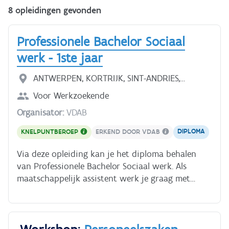
8 opleidingen gevonden
Professionele Bachelor Sociaal
werk - 1ste jaar
ANTWERPEN, KORTRIJK, SINT-ANDRIES,
BRUSSEL, GEEL, HASSELT, HEVERLEE, GENT
Voor
Werkzoekende
Organisator:
VDAB
DIPLOMA
KNELPUNTBEROEP
ERKEND DOOR VDAB
Via deze opleiding kan je het diploma behalen
van Professionele Bachelor Sociaal werk. Als
maatschappelijk assistent werk je graag met
mensen en heb je interesse in de samenleving. Je
geeft informatie en advies aan mensen die minder
kansen kregen in hun leven en helpt hen zo
Workshop:
Personeelszaken
vooruit in het hun leven. **Wat leer je?** - Recht