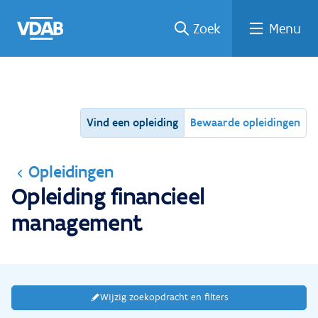
Ga
Vind
Vind
Welke
Terug
Zoek
Menu
naar
een
een
job
naar
de
job
opleiding
past
home
inhoud
bij
mij?
Vind een opleiding
Bewaarde opleidingen
Opleidingen
Opleiding financieel
management
Wijzig zoekopdracht en filters