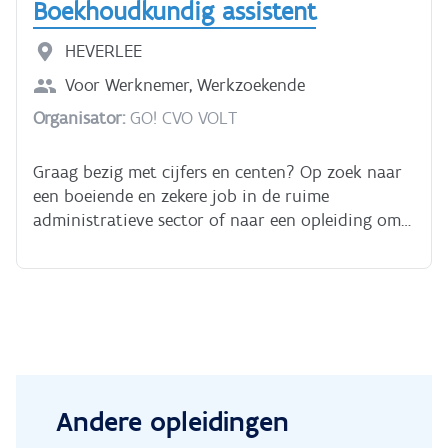
Boekhoudkundig assistent
En je krijgt de nodige begeleiding vanop afstand.
Uiteraard behaal je dezelfde competenties en
HEVERLEE
hetzelfde diploma als in de dagopleiding.
Voor
Werknemer, Werkzoekende
Organisator:
GO! CVO VOLT
Graag bezig met cijfers en centen? Op zoek naar
een boeiende en zekere job in de ruime
administratieve sector of naar een opleiding om
je kennis van boekhouding, informatica, fiscaliteit
én/of talen bij te spijkeren? De
arbeidsmarktgerichte opleiding is een ideale mix
van theorie en praktijk. De opleiding leidt tot het
Certificaat Boekhoudkundig Bediende, dat in
combinatie met Aanvullende Algemene Vorming
leidt tot het diploma secundair onderwijs.
Andere opleidingen