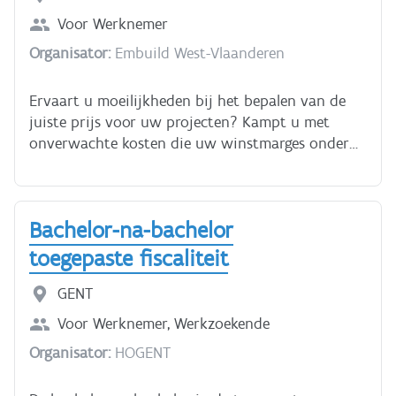
nodig voor deze cursus.
Voor
Werknemer
Organisator:
Embuild West-Vlaanderen
Ervaart u moeilijkheden bij het bepalen van de
juiste prijs voor uw projecten? Kampt u met
onverwachte kosten die uw winstmarges onder
druk zetten, of ontbreekt het u aan een helder
inzicht in de rentabiliteit van uw onderneming?
Grijp nu deze unieke kans! Deze praktische
Bachelor-na-bachelor
opleiding in kostprijsberekening en
bedrijfsbeheer, ontwikkeld voor (kleine)
toegepaste fiscaliteit
bouwondernemingen, reikt u de concrete
handvaten aan die u nodig heeft om uw bedrijf
GENT
als een professional te runnen.
Voor
Werknemer, Werkzoekende
Organisator:
HOGENT