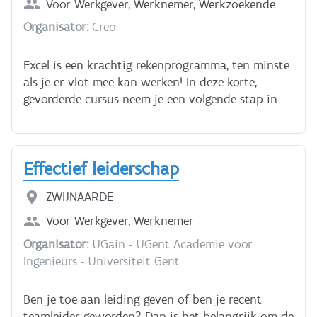
learning en individuele coaching krijg je de tools
Voor
Werkgever, Werknemer, Werkzoekende
om strategischer te ondernemen, betere
Organisator:
Creo
beslissingen te nemen en duurzame groei te
realiseren.
Excel is een krachtig rekenprogramma, ten minste
als je er vlot mee kan werken! In deze korte,
gevorderde cursus neem je een volgende stap in
het verwerken van je cijfers. Met draaitabellen
maak je van die cijfers een rapport met analyses,
en dit in enkele stappen.
Effectief leiderschap
ZWIJNAARDE
Voor
Werkgever, Werknemer
Organisator:
UGain - UGent Academie voor
Ingenieurs - Universiteit Gent
Ben je toe aan leiding geven of ben je recent
teamleider geworden? Dan is het belangrijk om de