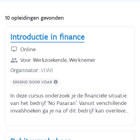
10 opleidingen gevonden
Introductie in finance
Online
Voor
Werkzoekende, Werknemer
Organisator:
VDAB
ERKEND DOOR VDAB
In deze cursus onderzoek je de financiële situatie
van het bedrijf 'No Pasaran'. Vanuit verschillende
invalshoeken ga je na of dit bedrijf kan overleven,
winst kan maken, groeien. Je gebruikt daarbij
boekhoudbegrippen in mensentaal. Bestudeer de
cijfers van de activiteiten op maandbasis. Ontdek