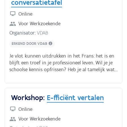
conversatietafel
capaciteiten, je opleiding en ervaring en je leert
antwoorden formuleren op lastige vragen. Hierbij
Online
krijg je hulp van een professionele coach.
Voor
Werkzoekende
Organisator:
VDAB
ERKEND DOOR VDAB
Je vlot kunnen uitdrukken in het Frans: het is en
blijft een troef in je professioneel leven. Wil je je
schoolse kennis opfrissen? Heb je al tamelijk wat
woordenschat en wil je vlotheid verwerven in je
interacties met collega’s, klanten en leveranciers?
Dan is deze online workshop echt iets voor jou. In
Workshop:
E-fficiënt vertalen
een veilige omgeving, waar iedereen leert van
iedereen, vergroot je je zelfvertrouwen en je
Online
vaardigheden om je in het Frans uit te
drukken. Samen met andere cursisten bespreek je
Voor
Werkzoekende
allerlei thema's die kaderen in een professionele