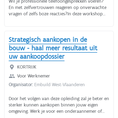
Wil je professionele telefoongesprekken voeren?
fficiënt leren vertalen? Schrijf je in!
En met zelfvertrouwen reageren op onverwachte
vragen of zelfs boze reacties?In deze workshop
krijg je praktische tips om vlot en zelfverzekerd te
bellen. Je oefent gesprekstechnieken die je meteen
kan toepassen op je werk en in je dagelijks
Strategisch aankopen in de
leven.Deze onderwerpen komen aan
bod:Klantgericht telefoneren: je leert hoe je
bouw - haal meer resultaat uit
professioneel begroet en empathie toont. Je
uw aankoopdossier
oefent op actief luisteren, doorvragen en
samenvatten om de beller goed te begrijpen. En je
KORTRIJK
krijgt tips over woordkeuze en positief
Voor
Werknemer
taalgebruik.Omgaan met verbale agressie: je leert
het verschil tussen ‘frustratieagressie’ en
Organisator:
Embuild West-Vlaanderen
‘instrumentele agressie’. Met een helder
vierstappenplan leer je hoe je empathisch blijft,
Door het volgen van deze opleiding zal je beter en
grenzen stelt, consequenties aangeeft en het
sterker kunnen aankopen binnen jouw eigen
gesprek professioneel afsluit.Na deze workshop
omgeving. Werk je voor een onderaannemer of
breng je elk telefoongesprek tot een goed
een algemene aannemer? De behandelde topics