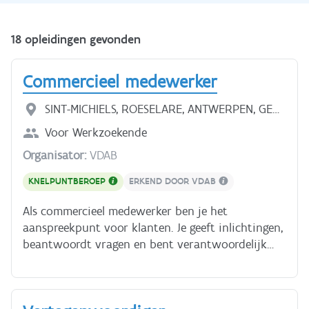
18 opleidingen gevonden
Commercieel medewerker
SINT-MICHIELS, ROESELARE, ANTWERPEN, GENT,
HEVERLEE, GENK
Voor
Werkzoekende
Organisator:
VDAB
KNELPUNTBEROEP
ERKEND DOOR VDAB
Als commercieel medewerker ben je het
aanspreekpunt voor klanten. Je geeft inlichtingen,
beantwoordt vragen en bent verantwoordelijk
voor de opvolging van hun bestellingen. Je
verdeelt documentatie, folders en stalen en maakt
offertes op. Naast mail en telefoon gebruik je ook