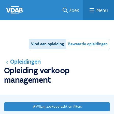
Ga
Vind
Vind
Welke
Terug
Zoek
Menu
naar
een
een
job
naar
de
job
opleiding
past
home
inhoud
bij
mij?
Vind een opleiding
Bewaarde opleidingen
Opleidingen
Opleiding verkoop
management
Wijzig zoekopdracht en filters