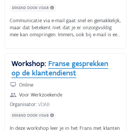
en taalgebruik.
ERKEND DOOR VDAB
Communicatie via e-mail gaat snel en gemakkelijk,
maar dat betekent niet dat je er onzorgvuldig
mee kan omspringen. Immers, ook bij e-mail is een
correcte inhoud in klare taal een professioneel
visitekaartje. Tijdens deze online workshop krijg
je hulp van een professionele coach bij het
Workshop:
Franse gesprekken
opstellen van klantgerichte e-mails. Via
praktijkgerichte opdrachten leer je e-mails logisch
op de klantendienst
opbouwen met een correcte inhoud. Je leert de
juiste begin- en slotformules hanteren, de
Online
grammaticale items en typische uitdrukkingen. Je
Voor
Werkzoekende
leert de juiste zinsconstructies inzetten met een
Organisator:
VDAB
focus op zuiver taalgebruik.Je leert fouten tegen
klantgerichtheid in e-mails op te sporen en te
ERKEND DOOR VDAB
verbeteren.
In deze workshop leer je in het Frans met klanten