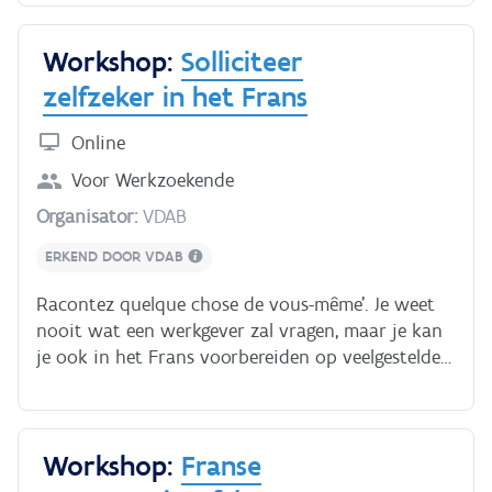
leert hoe je boodschappen noteert, afspraken
plant en reserveringen maakt.Je krijgt persoonlijke
Workshop:
Solliciteer
feedback en tips van je coach die je direct in de
praktijk kunt brengen. Na deze training neem je
zelfzeker in het Frans
elke oproep in het Frans met vertrouwen aan!
Online
Voor
Werkzoekende
Organisator:
VDAB
ERKEND DOOR VDAB
Racontez quelque chose de vous-même’. Je weet
nooit wat een werkgever zal vragen, maar je kan
je ook in het Frans voorbereiden op veelgestelde
vragen. Tijdens deze praktijkgerichte online
workshop overwin je je angst om Frans te
spreken en vergroot je je spreekvaardigheid. Je
Workshop:
Franse
leert je motivatie toelichten en bewijzen dat je de
geschikte kandidaat bent. Je leert praten over je