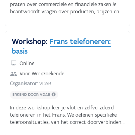
praten over commerciële en financiële zaken.Je
beantwoordt vragen over producten, prijzen en
leveringen en betalingen. Je bespreekt de
verkoopvoorwaarden en stelt alternatieve
producten voor.Je onderhandelt over onbetaalde
Workshop:
Frans telefoneren:
facturen en stelt oplossingen voor bij
achterstallige betalingen.Je antwoordt op
basis
klachten en reikt oplossingen aan zodat je klant
tevreden is.
Online
Voor
Werkzoekende
Organisator:
VDAB
ERKEND DOOR VDAB
In deze workshop leer je vlot en zelfverzekerd
telefoneren in het Frans. We oefenen specifieke
telefoonsituaties, van het correct doorverbinden
tot het verstrekken van duidelijke informatie. Je