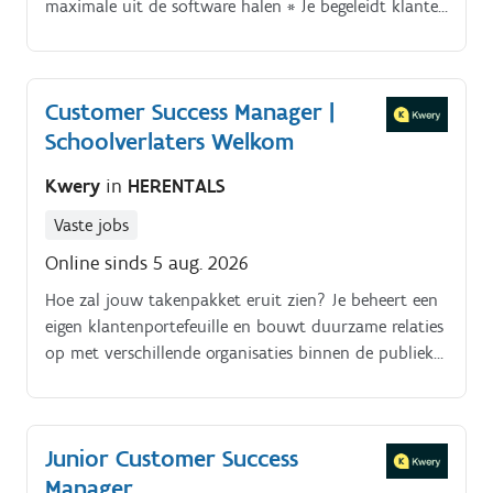
maximale uit de software halen * Je begeleidt klanten
van A tot Z, van implementatie en onboarding tot
opleidingen, advies en ondersteuning bij het gebruik
van de verschillende modules * Je denkt proactief
Customer Success Manager |
mee met de klant, signaleert opportuniteiten voor
Schoolverlaters Welkom
upsell en cross-sell en vertaalt feedback naar concrete
verbeteringen voor het product.
Kwery
in
HERENTALS
Vaste jobs
Online sinds 5 aug. 2026
Hoe zal jouw takenpakket eruit zien? Je beheert een
eigen klantenportefeuille en bouwt duurzame relaties
op met verschillende organisaties binnen de publieke
sector. Je begeleidt klanten bij de opstart en het
gebruik van de software, geeft opleidingen en vertaalt
technische mogelijkheden naar praktische
Junior Customer Success
oplossingen. Je verzamelt feedback uit de markt,
Manager
denkt mee over optimalisaties en werkt samen met