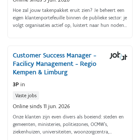
Hoe zal jouw takenpakket eruit zien? Je beheert een
eigen klantenportefeuille binnen de publieke sector: je
volgt organisaties actief op, luistert naar hun noden
en zorgt ervoor dat ze de software optimaal
benutten, vandaag en bij elke nieuwe stap in hun
digitalisering. Je geeft opleidingen en
Customer Success Manager -
consultancysessies op maat: van een eerste
Facilicy Management - Regio
kennismaking tot verdiepende sessies over nieuwe
functionaliteiten, waarbij je je aanpak aanpast aan
Kempen & Limburg
het doelpubliek - een gemeente werkt nu eenmaal
3P
in
anders dan een politiezone. Je bent de brug tussen
klant en product: je vertaalt feedback en concrete
Vaste jobs
noden rechtstreeks naar het R&D-team en test
Online sinds 11 jun. 2026
nieuwe functionaliteiten mee, zodat het product
blijft evolueren in functie van de praktijk.
Onze klanten zijn even divers als boeiend: steden en
gemeenten, ministeries, politiezones, OCMW’s,
ziekenhuizen, universiteiten, woonzorgcentra,
havenbedrijven en nog veel meer. Om onze groei