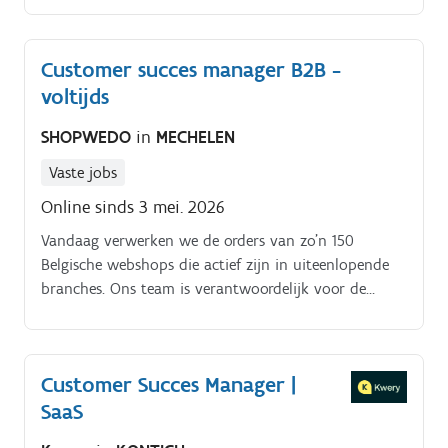
verder te ondersteunen, zoeken we een Customer
Success Manager Facility Management die mee het
Customer succes manager B2B -
verschil wil maken.
voltijds
SHOPWEDO
in
MECHELEN
Vaste jobs
Online sinds 3 mei. 2026
Vandaag verwerken we de orders van zo’n 150
Belgische webshops die actief zijn in uiteenlopende
branches. Ons team is verantwoordelijk voor de
opslag, picking, packing en verzending van e
commerce bestellingen naar bestemmingen in heel
Europa.
Customer Succes Manager |
SaaS