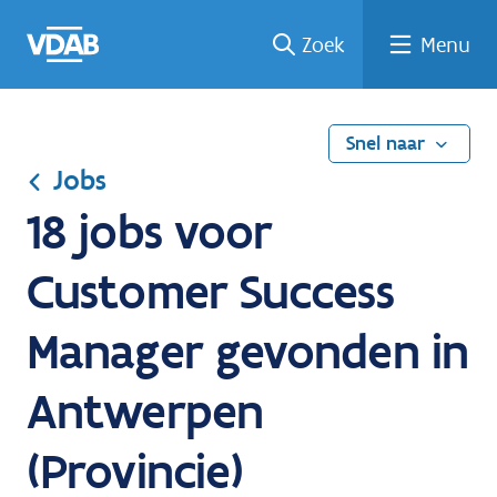
Ga
Vind
Vind
Welke
Terug
Zoek
Menu
naar
een
een
job
naar
de
job
opleiding
past
home
inhoud
bij
mij?
Snel naar
Jobs
18 jobs voor
Customer Success
Manager gevonden in
Antwerpen
(Provincie)