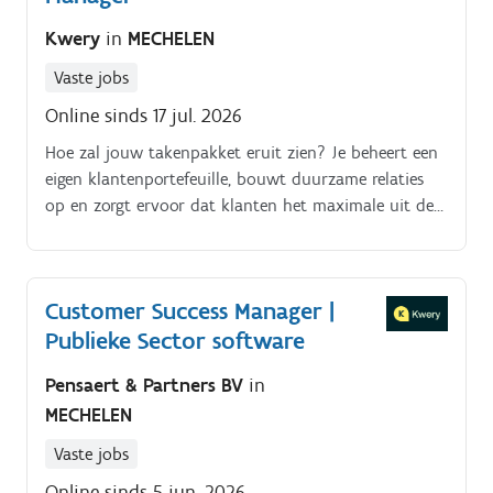
interne teams om de klantenervaring verder te
Kwery
in
MECHELEN
verbeteren.
Vaste jobs
Online sinds 17 jul. 2026
Hoe zal jouw takenpakket eruit zien? Je beheert een
eigen klantenportefeuille, bouwt duurzame relaties
op en zorgt ervoor dat klanten het maximale uit de
software halen. Je begeleidt klanten van A tot Z, van
implementatie en onboarding tot opleidingen, advies
en ondersteuning bij het gebruik van de verschillende
Customer Success Manager |
modules. Je denkt proactief mee met de klant,
Publieke Sector software
signaleert opportuniteiten voor upsell en cross-sell en
vertaalt feedback naar concrete verbeteringen voor
Pensaert & Partners BV
in
het product.
MECHELEN
Vaste jobs
Online sinds 5 jun. 2026