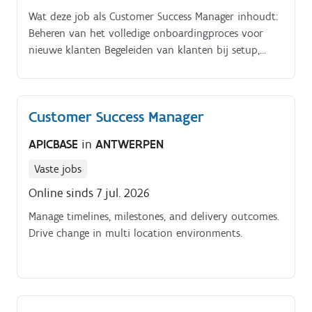
Wat deze job als Customer Success Manager inhoudt:
Beheren van het volledige onboardingproces voor
nieuwe klanten Begeleiden van klanten bij setup,
documentatie en configuratie van de kaartoplossing
Afstemmen met interne teams zoals sales, product en
finance, en met externe kaartpartners Fungeren als
Customer Success Manager
operationeel aanspreekpunt voor bestaande
kaartklanten Detecteren van operationele knelpunten
APICBASE
in
ANTWERPEN
en voorstellen van verbeteringen Samenwerken met
product en operationele teams om processen en
Vaste jobs
workflows te optimaliseren. Onze klant.
Online sinds 7 jul. 2026
Manage timelines, milestones, and delivery outcomes.
Drive change in multi location environments.