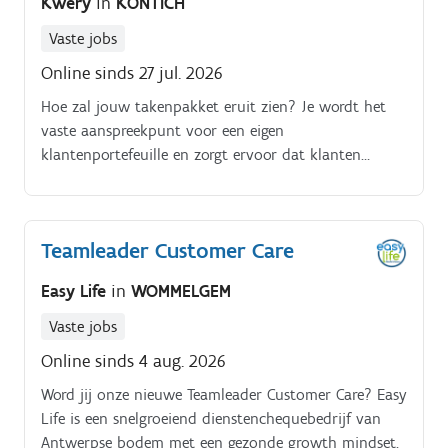
Kwery
in
KONTICH
Vaste jobs
Online sinds 27 jul. 2026
Hoe zal jouw takenpakket eruit zien? Je wordt het
vaste aanspreekpunt voor een eigen
klantenportefeuille en zorgt ervoor dat klanten
optimaal gebruikmaken van de software. Je begeleidt
implementaties, verzorgt opleidingen en adviseert
klanten over de verschillende functionaliteiten en
Teamleader Customer Care
mogelijkheden van het platform. Je detecteert
commerciële opportuniteiten bij bestaande klanten,
Easy Life
in
WOMMELGEM
verzamelt waardevolle feedback en werkt samen met
interne teams aan verdere optimalisaties van de
Vaste jobs
software.
Online sinds 4 aug. 2026
Word jij onze nieuwe Teamleader Customer Care? Easy
Life is een snelgroeiend dienstenchequebedrijf van
Antwerpse bodem met een gezonde growth mindset.