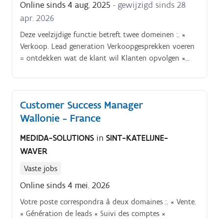
Online sinds 4 aug. 2025
- gewijzigd sinds 28
apr. 2026
Deze veelzijdige functie betreft twee domeinen :. ×
Verkoop. Lead generation Verkoopgesprekken voeren
= ontdekken wat de klant wil Klanten opvolgen ×
Dienst na verkoop. Installaties en opleidingen geven
bij klanten en scholen Helpdesk zijnde scanners,
software, freesmachines en printers van uw klanten
Customer Success Manager
draaiend houden Freesmachines aanpassen aan de
Wallonie - France
Medida-solutions software Daar waar nodig
meehelpen binnen de zolen productie.
MEDIDA-SOLUTIONS
in
SINT-KATELIJNE-
WAVER
Vaste jobs
Online sinds 4 mei. 2026
Votre poste correspondra à deux domaines :. × Vente.
× Génération de leads × Suivi des comptes ×