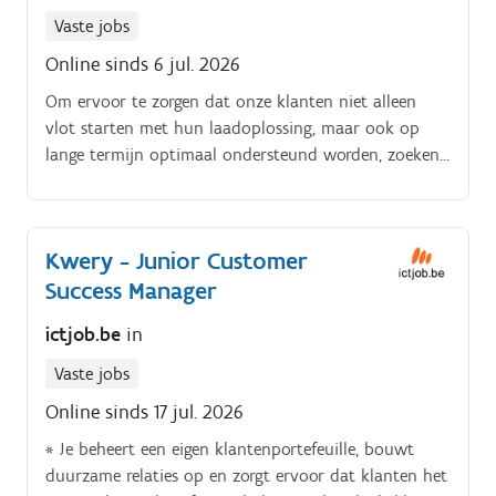
Vaste jobs
Online sinds 6 jul. 2026
Om ervoor te zorgen dat onze klanten niet alleen
vlot starten met hun laadoplossing, maar ook op
lange termijn optimaal ondersteund worden, zoeken
wij een. Customer Success Officer die klantgerichtheid
en commercieel inzicht moeiteloos combineert Als
Customer Success Officer ben jij het vaste
Kwery - Junior Customer
aanspreekpunt voor jouw eigen klantenportefeuille.
Success Manager
ictjob.be
in
Vaste jobs
Online sinds 17 jul. 2026
* Je beheert een eigen klantenportefeuille, bouwt
duurzame relaties op en zorgt ervoor dat klanten het